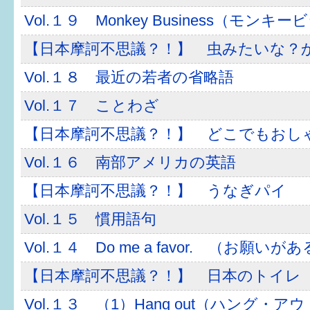
Vol.１９ Monkey Business（モンキ
すまいるサポート行事案内
【日本摩訶不思議？！】 虫みたいな？
Vol.１８ 最近の若者の省略語
Vol.１７ ことわざ
【日本摩訶不思議？！】 どこでもおし
Vol.１６ 南部アメリカの英語
【日本摩訶不思議？！】 うなぎパイ
Vol.１５ 慣用語句
Vol.１４ Do me a favor. （お願い
【日本摩訶不思議？！】 日本のトイレ
Vol.１３ （1）Hang out（ハング・アウ