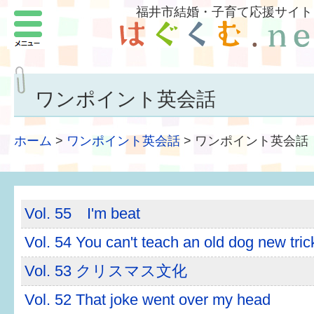
福井市結婚・子育て応援サイト
メニュー
パートナーをつくろう
いまどきの結婚事情
ワンポイント英会話
結婚したい
ホーム
>
ワンポイント英会話
>
ワンポイント英会話
子どもがほしい
福井の子育て環境
Vol. 55 I'm beat
子どもを育てよう
Vol. 54 You can't teach an old dog new tric
もしものときの緊急連絡先
Vol. 53 クリスマス文化
届出・手当・助成
Vol. 52 That joke went over my head