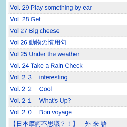
はぐくむ.net相談コーナー
Vol. 29 Play something by ear
みんなの知恵袋
Vol. 28 Get
Vol 27 Big cheese
子育て情報誌「ほっと」
Vol 26 動物の慣用句
食育
Vol 25 Under the weather
福井市図書館オススメの本
Vol. 24 Take a Rain Check
お出かけ情報
Vol.２３ interesting
病気・けが 基本情報
Vol.２２ Cool
パパもママも子育て
Vol.２１ What's Up?
ワンポイント英会話
Vol.２０ Bon voyage
ソーシャルメディア
【日本摩訶不思議？！】 外 来 語