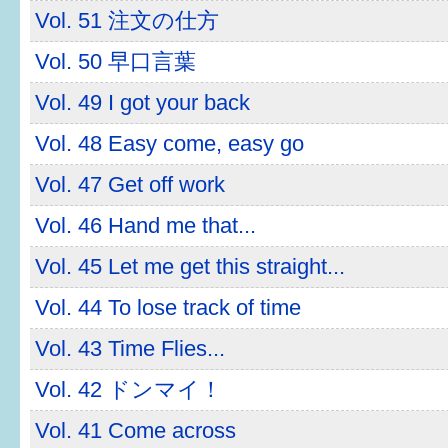
健診・予防接種
Vol. 51 注文の仕方
仲間づくり・遊び場
Vol. 50 早口言葉
Vol. 49 I got your back
子どもを預けたい
Vol. 48 Easy come, easy go
入園・入学
Vol. 47 Get off work
相談したい
Vol. 46 Hand me that...
さまざまな支援
Vol. 45 Let me get this straight...
Vol. 44 To lose track of time
子育てカレンダー
Vol. 43 Time Flies...
妊娠
Vol. 42 ドンマイ！
出産〜3か月
Vol. 41 Come across
3か月〜6か月