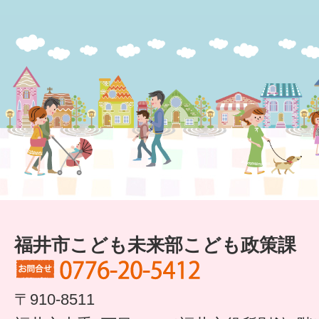
6か月〜1歳
1歳〜3歳
3歳〜就学前
就学後〜
子育てマップ
イベントレポート
福井市こども未来部こども政策課
なるほどコラム
メールマガジン
〒910-8511