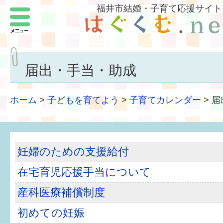
福井市結婚・子育て応援サイト
メニュー
パートナーをつくろう
いまどきの結婚事情
届出・手当・助成
結婚したい
ホーム
>
子どもを育てよう
>
子育てカレンダー
>
届
子どもがほしい
福井の子育て環境
妊婦のための支援給付
子どもを育てよう
在宅育児応援手当について
もしものときの緊急連絡先
産科医療補償制度
届出・手当・助成
初めての妊娠