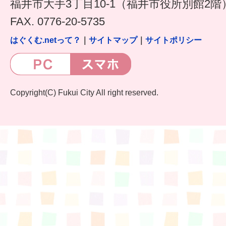
はぐくむ.net相談コーナー
福井市大手3丁目10-1（福井市役所別館2階
FAX. 0776-20-5735
みんなの知恵袋
はぐくむ.netって？
｜
サイトマップ
｜
サイトポリシー
子育て情報誌「ほっと」
食育
Copyright(C) Fukui City All right reserved.
福井市図書館オススメの本
お出かけ情報
病気・けが 基本情報
パパもママも子育て
ワンポイント英会話
ソーシャルメディア