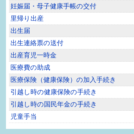
健診・予防接種
妊娠届・母子健康手帳の交付
仲間づくり・遊び場
里帰り出産
出生届
子どもを預けたい
出生連絡票の送付
入園・入学
出産育児一時金
相談したい
医療費の助成
さまざまな支援
医療保険（健康保険）の加入手続き
引越し時の健康保険の手続き
子育てカレンダー
引越し時の国民年金の手続き
妊娠
児童手当
出産〜3か月
3か月〜6か月