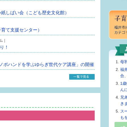
い紙しばい会（こども歴史文化館）
子育て支援センター）
ラム｜
くり！
母
「メノポハンドを学ぶゆらぎ世代ケア講座」の開催
福
合
1
ん
兄
き
ス
も