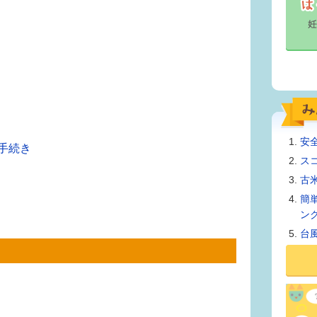
安
手続き
ス
古
簡
ン
台