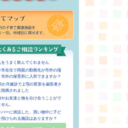
乳をうまく飲んでくれません
井市在住で両親の勤務先が市外の場
、市外の保育所に入所できますか？
歳6か月健診で上顎の変形を歯医者さ
に指摘されました
弟やお友達と物を分け合うことがで
ません。
ーパーに併設した、買い物中に子ど
を預けられる施設はありますか？