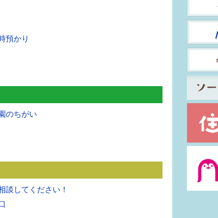
時預かり
園のちがい
相談してください！
口