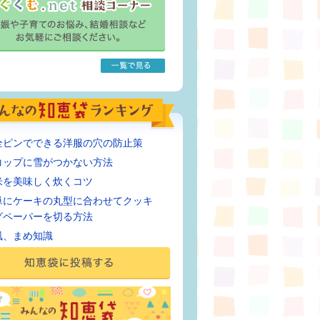
全ピンでできる洋服の穴の防止策
コップに雪がつかない方法
米を美味しく炊くコツ
単にケーキの丸型に合わせてクッキ
グペーパーを切る方法
風、まめ知識