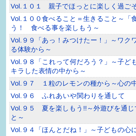
Vol.１０１ 親子でほっとに楽しく過ご
Vol.１００食べること＝生きること～「
う！ 食べる事を楽しもう～
Vol.９９「あっ！みつけたー！」～ワ
る体験から～
Vol.９８「これって何だろう？」～子ど
キラした表情の中から～
Vol.９７ １粒のレモンの種から～心の
Vol.９６ ふれあいや関わりを通して
Vol.９５ 夏を楽しもう!!～外遊びを通
と～
Vol.９４「ほんとだね！」～子どもの心