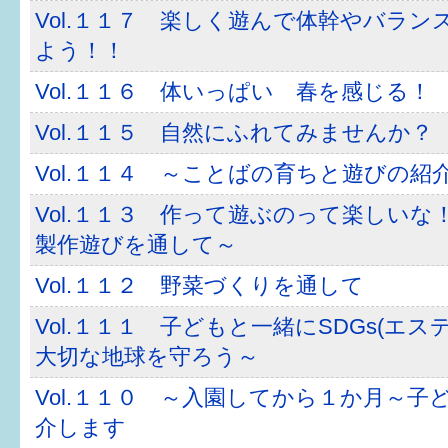
はぐくむ.net相談コーナー
Vol.１１７ 楽しく遊んで体幹やバラン
よう！！
みんなの知恵袋
Vol.１１６ 体いっぱい 春を感じる！
子育て情報誌「ほっと」
Vol.１１５ 自然にふれてみませんか？
食育
Vol.１１４ ～ことばの育ちと遊びの紹
福井市図書館オススメの本
Vol.１１３ 作って遊ぶのって楽しい
製作遊びを通して～
お出かけ情報
Vol.１１２ 野菜づくりを通して
病気・けが 基本情報
Vol.１１１ 子どもと一緒にSDGs(エス
パパもママも子育て
大切な地球を守ろう～
ワンポイント英会話
Vol.１１０ ～入園してから１か月～子
介します
ソーシャルメディア