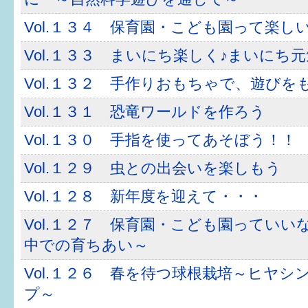
健診・予防接種
Vol.１３４ 保育園・こども園って楽し
仲間づくり・遊び場
Vol.１３３ まいにち楽しく♪まいにち
子どもを預けたい
Vol.１３２ 手作りおもちゃで、遊びを
入園・入学
Vol.１３１ 恐竜ワールドを作ろう
相談したい
Vol.１３０ 手指を使ってあそぼう！！
さまざまな支援
Vol.１２９ 虫との出会いを楽しもう
Vol.１２８ 新年度を迎えて・・・
子育てカレンダー
Vol.１２７ 保育園・こども園っていい
妊娠
中での育ちあい～
Vol.１２６ 春を待つ球根栽培～ヒヤシ
出産〜3か月
プ～
3か月〜6か月