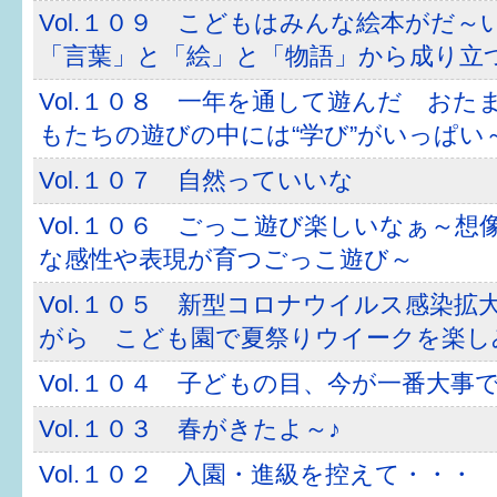
Vol.１０９ こどもはみんな絵本がだ～
すまいるサポート行事案内
「言葉」と「絵」と「物語」から成り立
Vol.１０８ 一年を通して遊んだ おた
もたちの遊びの中には“学び”がいっぱい
Vol.１０７ 自然っていいな
Vol.１０６ ごっこ遊び楽しいなぁ～想
な感性や表現が育つごっこ遊び～
Vol.１０５ 新型コロナウイルス感染拡
がら こども園で夏祭りウイークを楽し
Vol.１０４ 子どもの目、今が一番大事
Vol.１０３ 春がきたよ～♪
Vol.１０２ 入園・進級を控えて・・・