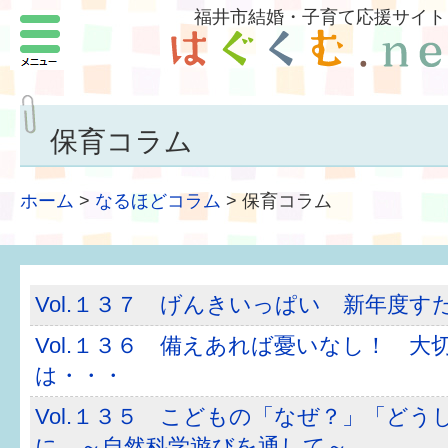
福井市結婚・子育て応援サイト
メニュー
パートナーをつくろう
いまどきの結婚事情
保育コラム
結婚したい
ホーム
>
なるほどコラム
>
保育コラム
子どもがほしい
福井の子育て環境
Vol.１３７ げんきいっぱい 新年度す
子どもを育てよう
Vol.１３６ 備えあれば憂いなし！ 大
もしものときの緊急連絡先
は・・・
届出・手当・助成
Vol.１３５ こどもの「なぜ？」「どう
に ～自然科学遊びを通して～