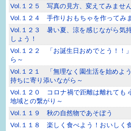
Vol.１２５ 写真の見方、変えてみませ
6か月〜1歳
Vol.１２４ 手作りおもちゃを作ってみ
1歳〜3歳
Vol.１２３ 暑い夏、涼を感じながら気
しょう！
3歳〜就学前
Vol.１２２ 「お誕生日おめでとう！！
就学後〜
ら～
Vol.１２１ 「無理なく園生活を始めよ
子育てマップ
持ちに寄り添いながら～
イベントレポート
Vol.１２０ コロナ禍で距離は離れても 
なるほどコラム
地域との繋がり～
Vol.１１９ 秋の自然物であそぼう
メールマガジン
Vol.１１８ 楽しく食べよう！おいしく