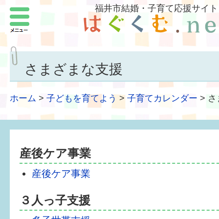
福井市結婚・子育て応援サイト
メニュー
パートナーをつくろう
いまどきの結婚事情
さまざまな支援
結婚したい
ホーム
>
子どもを育てよう
>
子育てカレンダー
>
さ
子どもがほしい
福井の子育て環境
産後ケア事業
子どもを育てよう
産後ケア事業
もしものときの緊急連絡先
３人っ子支援
届出・手当・助成