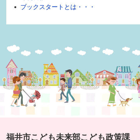
はぐくむ.net相談コーナー
ブックスタートとは・・・
みんなの知恵袋
子育て情報誌「ほっと」
食育
福井市図書館オススメの本
お出かけ情報
病気・けが 基本情報
パパもママも子育て
ワンポイント英会話
ソーシャルメディア
福井市こども未来部こども政策課