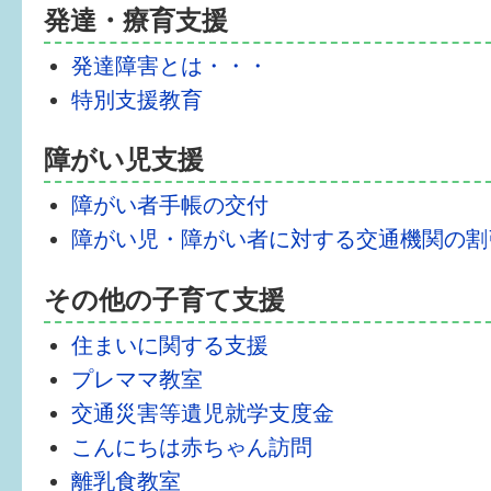
発達・療育支援
6か月〜1歳
発達障害とは・・・
1歳〜3歳
特別支援教育
3歳〜就学前
障がい児支援
就学後〜
障がい者手帳の交付
障がい児・障がい者に対する交通機関の割
子育てマップ
その他の子育て支援
イベントレポート
住まいに関する支援
なるほどコラム
プレママ教室
交通災害等遺児就学支度金
こんにちは赤ちゃん訪問
メールマガジン
離乳食教室