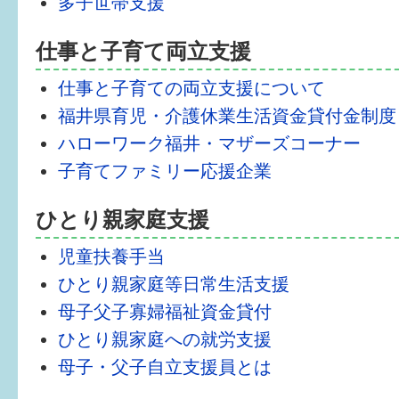
多子世帯支援
健診・予防接種
仕事と子育て両立支援
仲間づくり・遊び場
仕事と子育ての両立支援について
子どもを預けたい
福井県育児・介護休業生活資金貸付金制度
入園・入学
ハローワーク福井・マザーズコーナー
子育てファミリー応援企業
相談したい
さまざまな支援
ひとり親家庭支援
児童扶養手当
子育てカレンダー
ひとり親家庭等日常生活支援
母子父子寡婦福祉資金貸付
妊娠
ひとり親家庭への就労支援
出産〜3か月
母子・父子自立支援員とは
3か月〜6か月