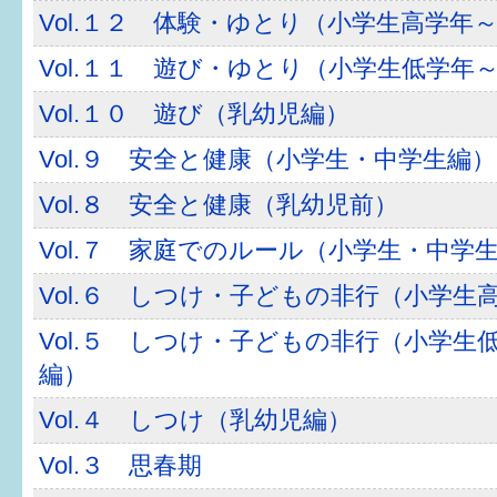
健診・予防接種
Vol.１２ 体験・ゆとり（小学生高学年
仲間づくり・遊び場
Vol.１１ 遊び・ゆとり（小学生低学年
Vol.１０ 遊び（乳幼児編）
子どもを預けたい
Vol.９ 安全と健康（小学生・中学生編）
入園・入学
Vol.８ 安全と健康（乳幼児前）
相談したい
Vol.７ 家庭でのルール（小学生・中学
さまざまな支援
Vol.６ しつけ・子どもの非行（小学生
Vol.５ しつけ・子どもの非行（小学生
子育てカレンダー
編）
妊娠
Vol.４ しつけ（乳幼児編）
出産〜3か月
Vol.３ 思春期
3か月〜6か月