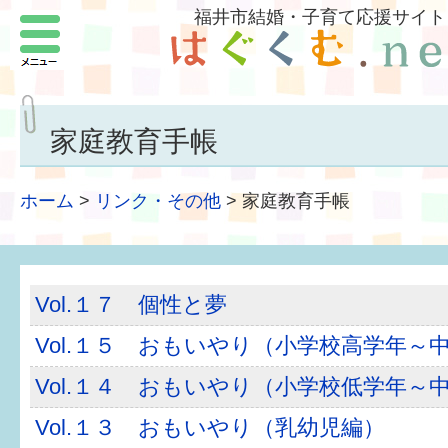
福井市結婚・子育て応援サイト
メニュー
パートナーをつくろう
いまどきの結婚事情
家庭教育手帳
結婚したい
ホーム
>
リンク・その他
>
家庭教育手帳
子どもがほしい
福井の子育て環境
Vol.１７ 個性と夢
子どもを育てよう
Vol.１５ おもいやり（小学校高学年～
もしものときの緊急連絡先
Vol.１４ おもいやり（小学校低学年～
届出・手当・助成
Vol.１３ おもいやり（乳幼児編）