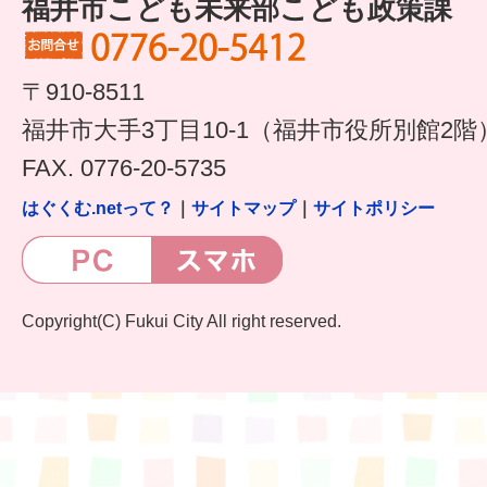
福井市こども未来部こども政策課
はぐくむ.net相談コーナー
みんなの知恵袋
〒910-8511
子育て情報誌「ほっと」
福井市大手3丁目10-1（福井市役所別館2階
FAX. 0776-20-5735
食育
はぐくむ.netって？
｜
サイトマップ
｜
サイトポリシー
福井市図書館オススメの本
お出かけ情報
病気・けが 基本情報
Copyright(C) Fukui City All right reserved.
パパもママも子育て
ワンポイント英会話
ソーシャルメディア