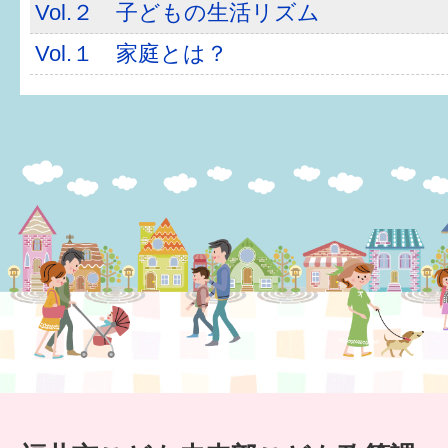
Vol.２ 子どもの生活リズム
6か月〜1歳
Vol.１ 家庭とは？
1歳〜3歳
3歳〜就学前
就学後〜
子育てマップ
イベントレポート
なるほどコラム
メールマガジン