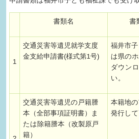
申請書類は福井市子ども福祉課でも受け
すまいるサポート行事案内
書類名
書
交通災害等遺児就学支度
福井市子
金支給申請書(様式第1号)
は県のホ
1
ダウン
い。
交通災害等遺児の戸籍謄
本籍地の
本（全部事項証明書）ま
発行して
たは除籍謄本（改製原戸
籍）
2