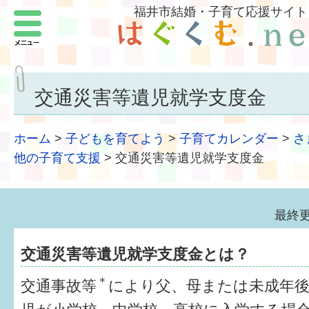
福井市結婚・子育て応援サイト
メニュー
パートナーをつくろう
いまどきの結婚事情
交通災害等遺児就学支度金
結婚したい
ホーム
>
子どもを育てよう
>
子育てカレンダー
>
さ
子どもがほしい
他の子育て支援
>
交通災害等遺児就学支度金
福井の子育て環境
最終更
子どもを育てよう
交通災害等遺児就学支度金とは？
もしものときの緊急連絡先
＊
交通事故等
により父、母または未成年
届出・手当・助成