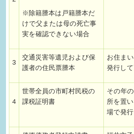
※除籍謄本は戸籍謄本だ
けで父または母の死亡事
実を確認できない場合
交通災害等遺児および保
お住まい
3
護者の住民票謄本
発行して
世帯全員の市町村民税の
その年の
4
課税証明書
所を置い
場で発行