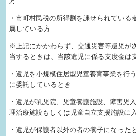
方
6か月〜1歳
・市町村民税の所得割を課せられている
1歳〜3歳
属している方
3歳〜就学前
※上記にかかわらず、交通災害等遺児が
就学後〜
当するときは、当該遺児に係る支度金は
・遺児を小規模住居型児童養育事業を行
子育てマップ
に委託しているとき
イベントレポート
・遺児が乳児院、児童養護施設、障害児
なるほどコラム
理治療施設もしくは児童自立支援施設に
メールマガジン
・遺児が保護者以外の者の養子になった