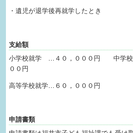
はぐくむ.net相談コーナー
・遺児が退学後再就学したとき
みんなの知恵袋
子育て情報誌「ほっと」
支給額
食育
小学校就学 …４０，０００円 中学校
福井市図書館オススメの本
００円
お出かけ情報
高等学校就学…６０，０００円
病気・けが 基本情報
パパもママも子育て
ワンポイント英会話
申請書類
ソーシャルメディア