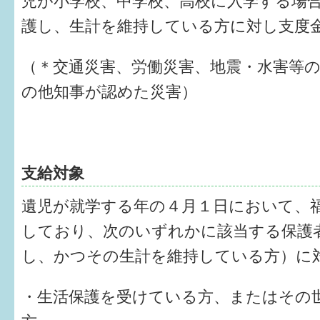
児が小学校、中学校、高校に入学する場
健診・予防接種
護し、生計を維持している方に対し支度
仲間づくり・遊び場
（＊交通災害、労働災害、地震・水害等
子どもを預けたい
の他知事が認めた災害）
入園・入学
相談したい
支給対象
さまざまな支援
遺児が就学する年の４月１日において、
子育てカレンダー
しており、次のいずれかに該当する保護
妊娠
し、かつその生計を維持している方）に
出産〜3か月
・生活保護を受けている方、またはその
3か月〜6か月