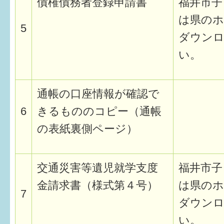
債権債務者登録申請書
福井市子
は県のホ
5
ダウン
い。
通帳の口座情報が確認で
6
きるもののコピー（通帳
の表紙裏側ページ）
交通災害等遺児就学支度
福井市子
金請求書（様式第４号）
は県のホ
7
ダウン
い。