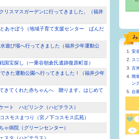
温室クリスマスガーデンに行ってきました。（福井
とあそぼう（地域子育て支援センター ぱんだ
できた水遊び場へ行ってきました（福井少年運動公
安
ス
イと戦国宝探し（一乗谷朝倉氏遺跡復原町並）
古
遊具のできた運動公園へ行ってきました！（福井少年
簡
ン
まれてきてくれた赤ちゃんへ 贈ります。はじめて
台
るスケート ハピリンク（ハピテラス）
回福井コスモスまつり（宮ノ下コスモス広苑）
おもちゃ病院（グリーンセンター）
クフェスタ（ハピテラス）