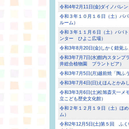
令和4年2月11日(金)ダイノバレ
令和３年１０月１６日（土）パパ
ルーム）
令和３年１１月６日（土）パパト
ンター ひよこ広場）
令和3年8月20日(金)しかく錯
令和3年7月7日(水)館内スタン
井総合植物園 プラントピア）
令和3年7月5日(月)越前焼「陶
令和3年7月4日(日)えほんとか
令和3年3月6日(土)松旭斎天一
立こども歴史文化館）
令和２年１２月１９日（土）ほめ
ム）
令和2年12月5日(土)第５回 