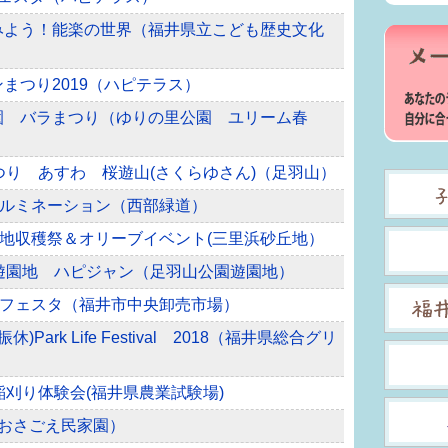
てみよう！能楽の世界（福井県立こども歴史文化
ンまつり2019（ハピテラス）
公園 バラまつり（ゆりの里公園 ユリーム春
まつり あすわ 桜遊山(さくらゆさん)（足羽山）
道イルミネーション（西部緑道）
砂丘地収穫祭＆オリーブイベント(三里浜砂丘地）
公園遊園地 ハピジャン（足羽山公園遊園地）
市場フェスタ（福井市中央卸売市場）
)Park Life Festival 2018（福井県総合グリ
れ稲刈り体験会(福井県農業試験場)
（おさごえ民家園）