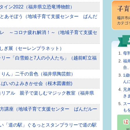
ンタイン2022（福井県立恐竜博物館）
とあそぼう（地域子育て支援センター ぱんだ
レ ～コロナ疲れ解消！～（地域子育て支援セ
覚ふしぎ展（セーレンプラネット）
母
プラリー「白雪姫と7人の小人たち」（越前町立福
福
合
ふうりん」二千の音色（福井県陶芸館）
1
ん
みしばいのよみきかせ会（桜木図書館)
兄
メモリアル 親子で楽しむマジック教室（福井県
き
ス
方講座（地域子育て支援センター ぱんだルー
も
ふくい「道の駅」ぐるっとスタンプラリーで道の駅