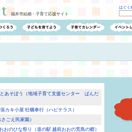
はぐくむ
福井市結婚・子育て応援サイト
とあそぼう（地域子育て支援センター ぱんだ
!出張カキ小屋 牡蠣奉行（ハピテラス）
（おさごえ民家園）
越前おおのひな祭り（道の駅 越前おおの荒島の郷）