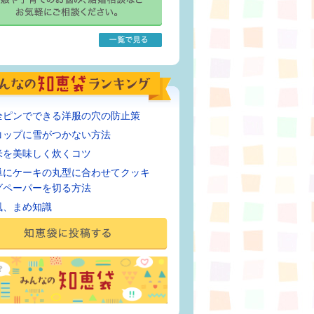
全ピンでできる洋服の穴の防止策
コップに雪がつかない方法
米を美味しく炊くコツ
単にケーキの丸型に合わせてクッキ
グペーパーを切る方法
風、まめ知識