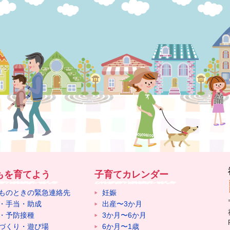
もを育てよう
子育てカレンダー
ものときの緊急連絡先
妊娠
・手当・助成
出産〜3か月
・予防接種
3か月〜6か月
づくり・遊び場
6か月〜1歳