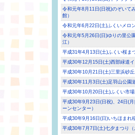
令和元年8月11日(日祝)のぞい
館）
令和元年6月22日(土)ふくいメロ
令和元年5月26日(日)ゆりの里
江）
平成31年4月13日(土)ふくい桜
平成30年12月15日(土)西部緑
平成30年10月21日(土)三里浜
平成30年11月3日(土)足羽山
平成30年10月20日(土)ふくい
平成30年9月23日(日祝)、24日(月振休
ーンセンター）
平成30年9月16日(日)いちほま
平成30年7月7日(土)七夕まつり