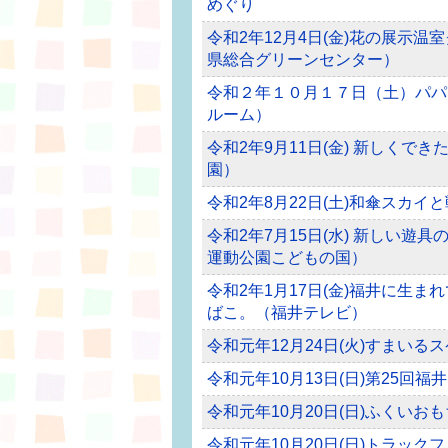
めぐり
令和2年12月4日(金)花の展示
県総合グリーンセンター）
令和２年１０月１７日（土）パパ
ルーム）
令和2年9月11日(金) 新しく
園）
令和2年8月22日(土)和傘スカ
令和2年7月15日(水) 新しい
運動公園こどもの国）
令和2年1月17日(金)福井に生
ばこ。（福井テレビ）
令和元年12月24日(火)すまい
令和元年10月13日(日)第25
令和元年10月20日(日)ふくい
令和元年10月20日(日)トラッ