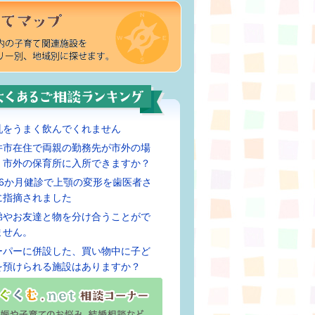
乳をうまく飲んでくれません
井市在住で両親の勤務先が市外の場
、市外の保育所に入所できますか？
歳6か月健診で上顎の変形を歯医者さ
に指摘されました
弟やお友達と物を分け合うことがで
ません。
ーパーに併設した、買い物中に子ど
を預けられる施設はありますか？