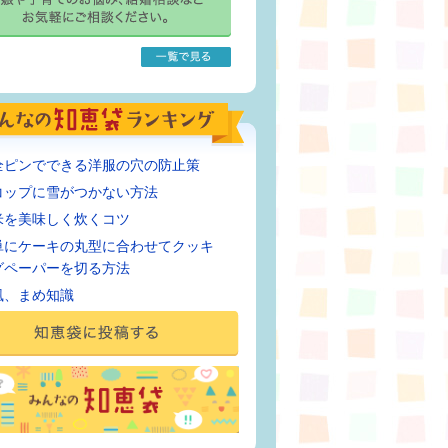
全ピンでできる洋服の穴の防止策
コップに雪がつかない方法
米を美味しく炊くコツ
単にケーキの丸型に合わせてクッキ
グペーパーを切る方法
風、まめ知識