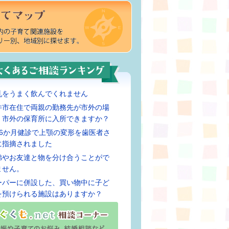
乳をうまく飲んでくれません
井市在住で両親の勤務先が市外の場
、市外の保育所に入所できますか？
歳6か月健診で上顎の変形を歯医者さ
に指摘されました
弟やお友達と物を分け合うことがで
ません。
ーパーに併設した、買い物中に子ど
を預けられる施設はありますか？