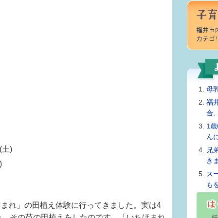
母
福
合
1
ん
土)
兄
き
)
ス
も
まれ」の田植え体験に行ってきました。実は4
た。その苗の田植えをしたのです。「いちほまれ