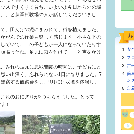
ハウスですくすく育ち、いよいよ今日から外の環
す。」と農業試験場の人が話してくださいまし
て、田んぼの泥にまみれて、稲を植えました。
、かがんでの作業も楽しく感じます。小さな下の
をしていて、上の子どもが一人になっていたりす
安
「頑張ったね、足元に気を付けて。」と声をかけ
ス
古
まみれの足元に悪戦苦闘の時間は、子どもにと
簡
思い出深く、忘れられない1日になりました。7
ン
観察する観察会をし、9月には収穫を体験し、
台
まれのおにぎりが2つもらえました。とって
です！