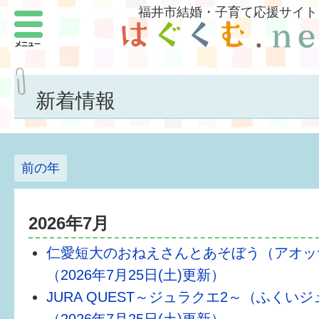
福井市結婚・子育て応援サイト
メニュー
パートナーをつくろう
いまどきの結婚事情
新着情報
結婚したい
子どもがほしい
前の年
福井の子育て環境
2026年7月
子どもを育てよう
仁愛短大のおねえさんとあそぼう（アオッ
もしものときの緊急連絡先
（2026年7月25日(土)更新）
届出・手当・助成
JURA QUEST～ジュラクエ2～（ふくい