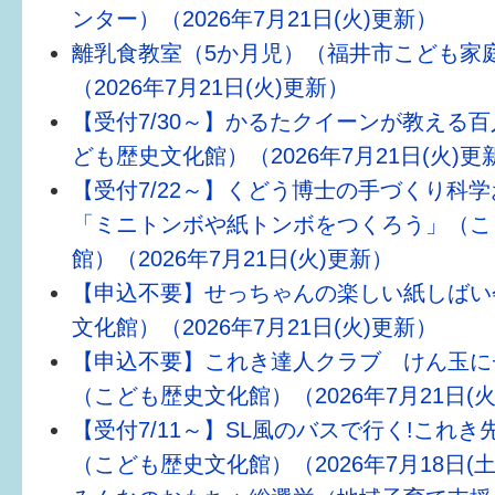
ンター）（2026年7月21日(火)更新）
6か月〜1歳
離乳食教室（5か月児）（福井市こども家
（2026年7月21日(火)更新）
1歳〜3歳
【受付7/30～】かるたクイーンが教える
3歳〜就学前
ども歴史文化館）（2026年7月21日(火)更
【受付7/22～】くどう博士の手づくり科
就学後〜
「ミニトンボや紙トンボをつくろう」（こ
館）（2026年7月21日(火)更新）
子育てマップ
【申込不要】せっちゃんの楽しい紙しばい
文化館）（2026年7月21日(火)更新）
イベントレポート
【申込不要】これき達人クラブ けん玉に
なるほどコラム
（こども歴史文化館）（2026年7月21日(
【受付7/11～】SL風のバスで行く!これ
メールマガジン
（こども歴史文化館）（2026年7月18日(