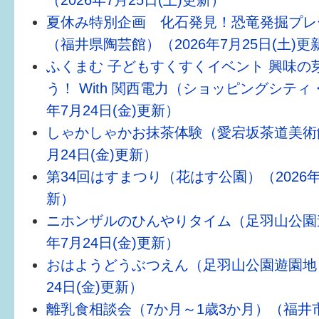
（2026年7月25日(土)更新）
健診・予防接種
夏休み特別企画 化石発見！恐竜発掘プレ
仲間づくり・遊び場
（福井県陶芸館）（2026年7月25日(土)更
ふくまむ 子どもすくすくイベント 興味の
子どもを預けたい
う！ With 関西電力（ショッピングシティ・
入園・入学
年7月24日(金)更新）
しゃかしゃかお抹茶体験（愛宕坂茶道美術館
相談したい
月24日(金)更新）
さまざまな支援
第34回はすまつり（花はす公園）（2026年7
新）
ニホンザルのひんやりタイム（足羽山公園遊
子育てカレンダー
年7月24日(金)更新）
妊娠
おはようどうぶつえん（足羽山公園遊園地）
出産〜3か月
24日(金)更新）
離乳食相談会（7か月～1歳3か月）（福井
3か月〜6か月