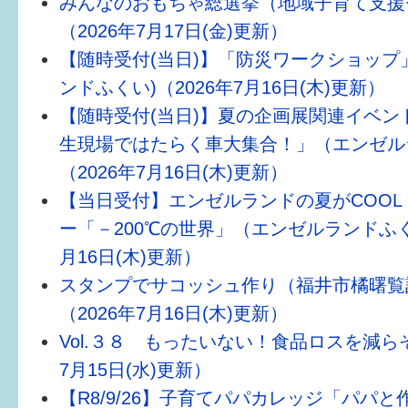
みんなのおもちゃ総選挙（地域子育て支援
はぐくむ.net相談コーナー
（2026年7月17日(金)更新）
みんなの知恵袋
【随時受付(当日)】「防災ワークショップ
ンドふくい)（2026年7月16日(木)更新）
子育て情報誌「ほっと」
【随時受付(当日)】夏の企画展関連イベン
生現場ではたらく車大集合！」（エンゼル
食育
（2026年7月16日(木)更新）
福井市図書館オススメの本
【当日受付】エンゼルランドの夏がCOOL
お出かけ情報
ー「－200℃の世界」（エンゼルランドふくい
月16日(木)更新）
病気・けが 基本情報
スタンプでサコッシュ作り（福井市橘曙覧
パパもママも子育て
（2026年7月16日(木)更新）
Vol.３８ もったいない！食品ロスを減らそ
ワンポイント英会話
7月15日(水)更新）
ソーシャルメディア
【R8/9/26】子育てパパカレッジ「パパ