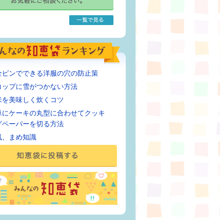
全ピンでできる洋服の穴の防止策
コップに雪がつかない方法
米を美味しく炊くコツ
単にケーキの丸型に合わせてクッキ
グペーパーを切る方法
風、まめ知識