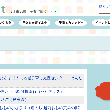
はぐくむ
福井市結婚・子育て応援サイト
とあそぼう（地域子育て支援センター ぱんだ
!出張カキ小屋 牡蠣奉行（ハピテラス）
（おさごえ民家園）
越前おおのひな祭り（道の駅 越前おおの荒島の郷）