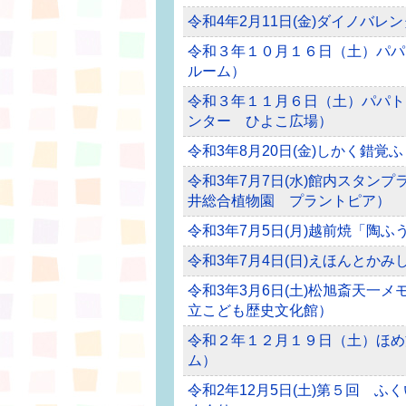
令和4年2月11日(金)ダイノバレ
令和３年１０月１６日（土）パパ
ルーム）
令和３年１１月６日（土）パパト
ンター ひよこ広場）
令和3年8月20日(金)しかく錯
令和3年7月7日(水)館内スタン
井総合植物園 プラントピア）
令和3年7月5日(月)越前焼「陶
令和3年7月4日(日)えほんとか
令和3年3月6日(土)松旭斎天一
立こども歴史文化館）
令和２年１２月１９日（土）ほめ
ム）
令和2年12月5日(土)第５回 