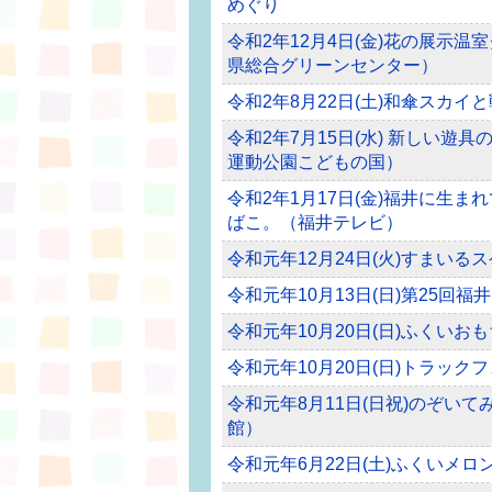
めぐり
令和2年12月4日(金)花の展示
県総合グリーンセンター）
令和2年8月22日(土)和傘スカ
令和2年7月15日(水) 新しい
運動公園こどもの国）
令和2年1月17日(金)福井に生
ばこ。（福井テレビ）
令和元年12月24日(火)すまい
令和元年10月13日(日)第25
令和元年10月20日(日)ふくい
令和元年10月20日(日)トラッ
令和元年8月11日(日祝)のぞい
館）
令和元年6月22日(土)ふくいメロ