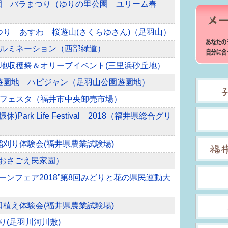
公園 バラまつり（ゆりの里公園 ユリーム春
まつり あすわ 桜遊山(さくらゆさん)（足羽山）
道イルミネーション（西部緑道）
砂丘地収穫祭＆オリーブイベント(三里浜砂丘地）
公園遊園地 ハピジャン（足羽山公園遊園地）
市場フェスタ（福井市中央卸売市場）
)Park Life Festival 2018（福井県総合グリ
れ稲刈り体験会(福井県農業試験場)
（おさごえ民家園）
リーンフェア2018”第8回みどりと花の県民運動大
れ田植え体験会(福井県農業試験場)
り(足羽川河川敷)