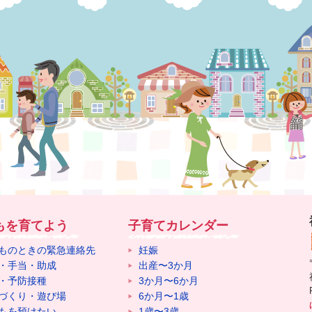
もを育てよう
子育てカレンダー
ものときの緊急連絡先
妊娠
・手当・助成
出産〜3か月
・予防接種
3か月〜6か月
づくり・遊び場
6か月〜1歳
もを預けたい
1歳〜3歳