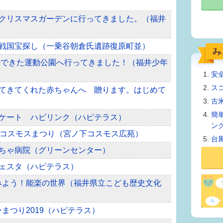
温室クリスマスガーデンに行ってきました。（福井
イと戦国宝探し（一乗谷朝倉氏遺跡復原町並）
遊具のできた運動公園へ行ってきました！（福井少年
安
ス
まれてきてくれた赤ちゃんへ 贈ります。はじめて
古
簡
るスケート ハピリンク（ハピテラス）
ン
回福井コスモスまつり（宮ノ下コスモス広苑）
台
おもちゃ病院（グリーンセンター）
クフェスタ（ハピテラス）
てみよう！能楽の世界（福井県立こども歴史文化
ンまつり2019（ハピテラス）