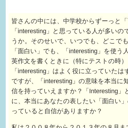
6か月〜1歳
皆さんの中には、中学校からずーっと「
1歳〜3歳
「interesting」と思っている人が多
3歳〜就学前
うか。そのせいで、いつでも、どこで
「面白い」でも、「interesting」を使
就学後〜
英作文を書くときに（特にテストの時）
「interesting」はよく役に立っていた
子育てマップ
ですが、「interesting」の意味を本
イベントレポート
信を持っていえますか？「Interesting
なるほどコラム
に、本当にあなたの表したい「面白い」
っていると自信がありますか？
メールマガジン
私は２００８年から２０１３年の８月ま