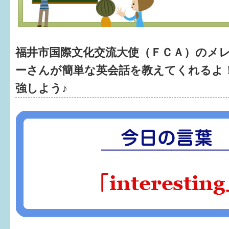
健診・予防接種
仲間づくり・遊び場
福井市国際文化交流大使（ＦＣＡ）のメ
子どもを預けたい
ーさんが簡単な英会話を教えてくれるよ
入園・入学
強しよう♪
相談したい
さまざまな支援
子育てカレンダー
妊娠
出産〜3か月
3か月〜6か月