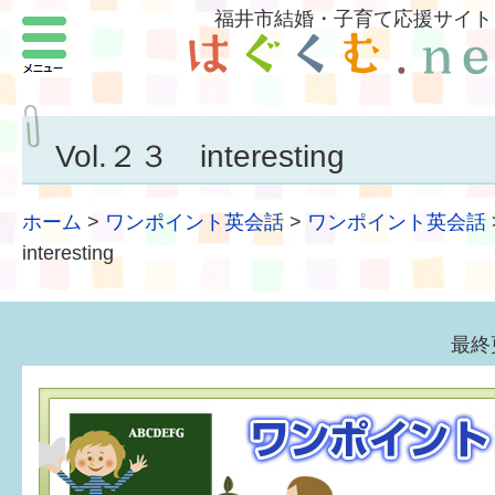
福井市結婚・子育て応援サイト
メニュー
パートナーをつくろう
いまどきの結婚事情
Vol.２３ interesting
結婚したい
ホーム
>
ワンポイント英会話
>
ワンポイント英会話
子どもがほしい
interesting
福井の子育て環境
最終
子どもを育てよう
もしものときの緊急連絡先
届出・手当・助成