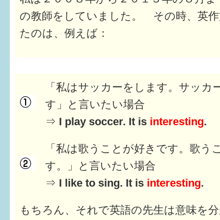
はぐくむ.net相談コーナー
の教師をしていました。 その時、英作
みんなの知恵袋
たのは、例えば：
子育て情報誌「ほっと」
食育
「私はサッカーをします。サッカ
福井市図書館オススメの本
す」と言いたい場合
⇒
I play soccer. It is
interesting
.
お出かけ情報
病気・けが 基本情報
「私は歌うことが好きです。歌う
す。」と言いたい場合
パパもママも子育て
⇒
I like to sing. It is
interesting
.
ワンポイント英会話
もちろん、それで英語の先生は意味を
ソーシャルメディア