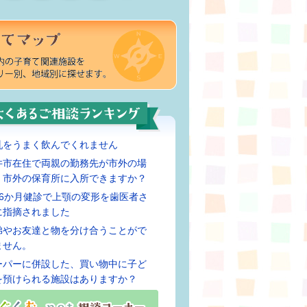
乳をうまく飲んでくれません
井市在住で両親の勤務先が市外の場
、市外の保育所に入所できますか？
歳6か月健診で上顎の変形を歯医者さ
に指摘されました
弟やお友達と物を分け合うことがで
ません。
ーパーに併設した、買い物中に子ど
を預けられる施設はありますか？