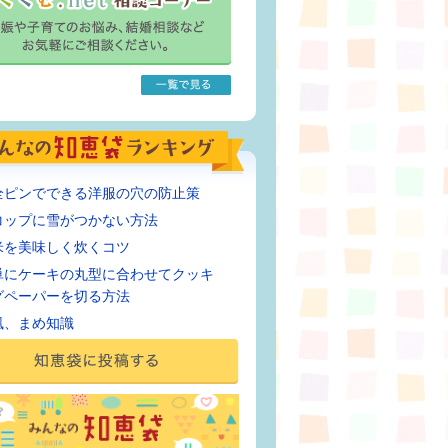
全ピンでできる洋服の穴の防止策
コップに雪がつかない方法
米を美味しく炊くコツ
単にケーキの丸型に合わせてクッキ
グペーパーを切る方法
風、まめ知識