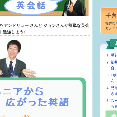
 アンドリュー さんと ジョンさんが簡単な英会
く勉強しよう♪
母
福
合
1
ん
兄
き
ス
も