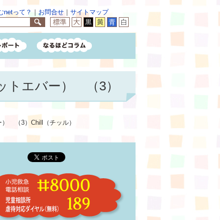
netって？
｜
お問合せ
｜
サイトマップ
ホワットエバー） （3）
ー） （3）Chill（チッル）