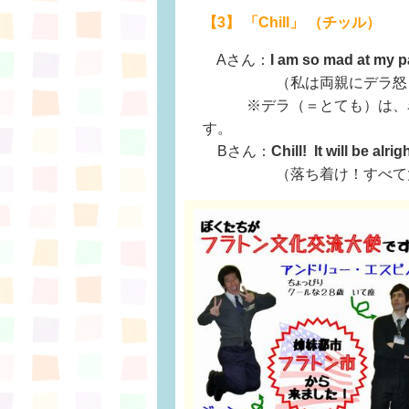
【3】 「Chill」 （チッル）
Aさん：
I am so mad at my p
（私は両親にデラ怒っ
※デラ（＝とても）は、名
す。
Bさん：
Chill! It will be alrigh
（落ち着け！すべて大丈