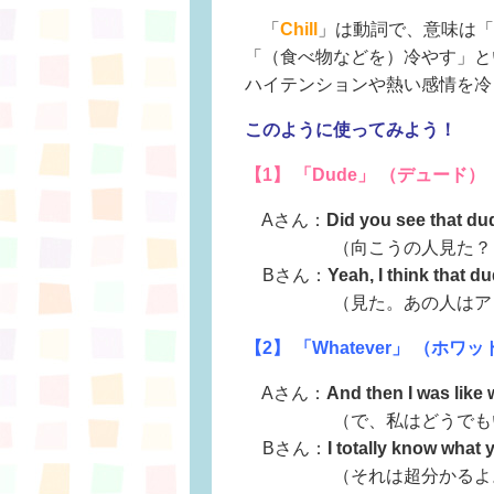
「
Chill
」は動詞で、意味は「
「（食べ物などを）冷やす」と
ハイテンションや熱い感情を冷
このように使ってみよう！
【1】 「Dude」 （デュード）
Aさん：
Did you see that du
（向こうの人見た？
Bさん：
Yeah, I think that d
（見た。あの人はアンド
【2】 「Whatever」 （ホワ
Aさん：
And then I was like 
（で、私はどうでもいい
Bさん：
I totally know what
（それは超分かるよ