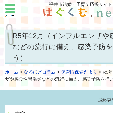
福井市結婚・子育て応援サイト
メニュー
パートナーをつくろう
いまどきの結婚事情
R5年12月（インフルエンザや
結婚したい
などの流行に備え、感染予防
子どもがほしい
う）
福井の子育て環境
ホーム
>
なるほどコラム
>
保育園保健だより
>
R5
ザや感染性胃腸炎などの流行に備え、感染予防を行
子どもを育てよう
もしものときの緊急連絡先
最終更新
届出・手当・助成