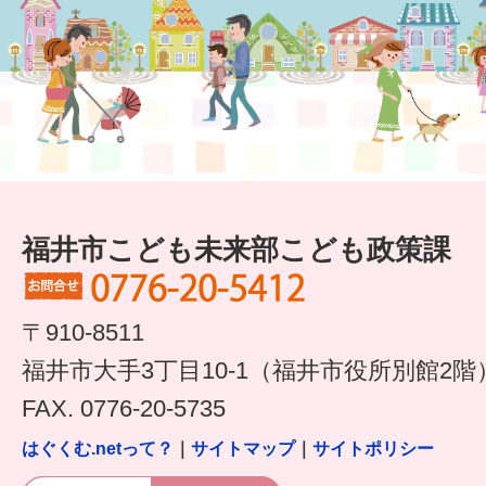
はぐくむ.net相談コーナー
みんなの知恵袋
子育て情報誌「ほっと」
食育
福井市図書館オススメの本
福井市こども未来部こども政策課
お出かけ情報
病気・けが 基本情報
〒910-8511
パパもママも子育て
福井市大手3丁目10-1（福井市役所別館2階
FAX. 0776-20-5735
ワンポイント英会話
はぐくむ.netって？
｜
サイトマップ
｜
サイトポリシー
ソーシャルメディア