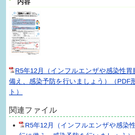
内容
健診・予防接種
仲間づくり・遊び場
子どもを預けたい
入園・入学
相談したい
R5年12月（インフルエンザや感染性
さまざまな支援
備え、感染予防を行いましょう）（PDF形
ト）
子育てカレンダー
妊娠
関連ファイル
出産〜3か月
R5年12月（インフルエンザや感染
3か月〜6か月