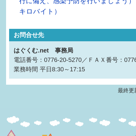
行に備え、感染予防を行いましょう）（
キロバイト）
6か月〜1歳
1歳〜3歳
お問合せ先
3歳〜就学前
はぐくむ.net 事務局
就学後〜
電話番号：0776-20-5270／ＦＡＸ番号：0776-
業務時間
平日8:30～17:15
子育てマップ
イベントレポート
最終更新
なるほどコラム
メールマガジン