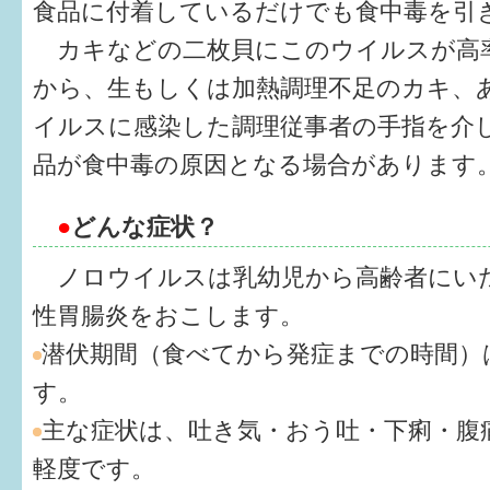
食品に付着しているだけでも食中毒を引
カキなどの二枚貝にこのウイルスが高
6か月〜1歳
から、生もしくは加熱調理不足のカキ、
1歳〜3歳
イルスに感染した調理従事者の手指を介
3歳〜就学前
品が食中毒の原因となる場合があります
就学後〜
●
どんな症状？
ノロウイルスは乳幼児から高齢者にい
子育てマップ
性胃腸炎をおこします。
イベントレポート
潜伏期間（食べてから発症までの時間）は
なるほどコラム
す。
主な症状は、吐き気・おう吐・下痢・腹
メールマガジン
軽度です。