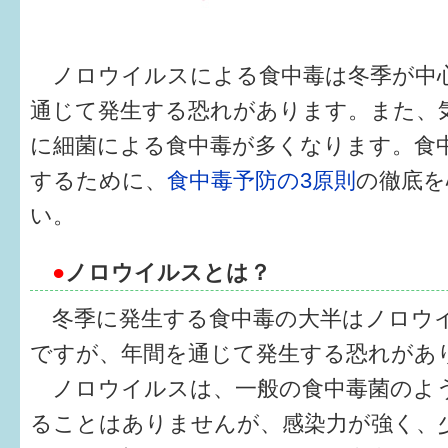
健診・予防接種
仲間づくり・遊び場
ノロウイルスによる食中毒は冬季が中
子どもを預けたい
通じて発生する恐れがあります。また、
に細菌による食中毒が多くなります。食
入園・入学
するために、
食中毒予防の3原則
の徹底を
相談したい
い。
さまざまな支援
●
ノロウイルスとは？
子育てカレンダー
冬季に発生する食中毒の大半はノロウ
ですが、年間を通じて発生する恐れがあり
妊娠
ノロウイルスは、一般の食中毒菌のよ
出産〜3か月
ることはありませんが、感染力が強く、
3か月〜6か月