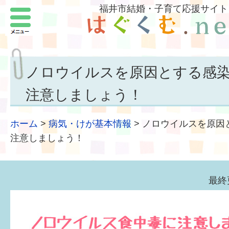
福井市結婚・子育て応援サイト
メニュー
パートナーをつくろう
いまどきの結婚事情
ノロウイルスを原因とする感
結婚したい
注意しましょう！
子どもがほしい
ホーム
>
病気・けが基本情報
>
ノロウイルスを原因
福井の子育て環境
注意しましょう！
子どもを育てよう
最終
もしものときの緊急連絡先
届出・手当・助成