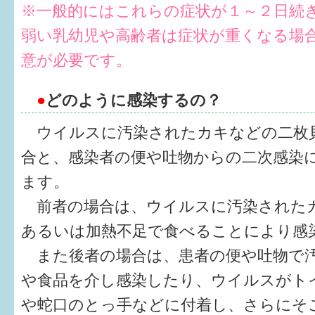
はぐくむ.net相談コーナー
※一般的にはこれらの症状が１～２日続き
弱い乳幼児や高齢者は症状が重くなる場
みんなの知恵袋
意が必要です。
子育て情報誌「ほっと」
●
どのように感染するの？
食育
ウイルスに汚染されたカキなどの二枚
福井市図書館オススメの本
合と、感染者の便や吐物からの二次感染
お出かけ情報
ます。
前者の場合は、ウイルスに汚染された
病気・けが 基本情報
あるいは加熱不足で食べることにより感
パパもママも子育て
また後者の場合は、患者の便や吐物で
ワンポイント英会話
や食品を介し感染したり、ウイルスがト
ソーシャルメディア
や蛇口のとっ手などに付着し、さらにそ