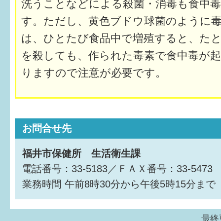
洗うことなどによる殺菌・消毒も食中毒
す。ただし、黄色ブドウ球菌のように
すまいるサポート行事案内
は、ひとたび食品中で増殖すると、た
を殺しても、作られた毒素で食中毒が
りますので注意が必要です。
お問合せ先
福井市保健所 生活衛生課
電話番号：33-5183／ＦＡＸ番号：33-5473
業務時間
午前8時30分から午後5時15分まで
最終