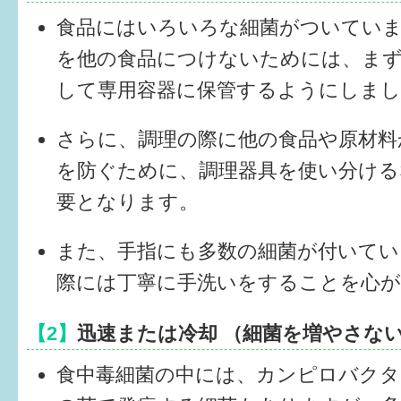
健診・予防接種
食品にはいろいろな細菌がついてい
仲間づくり・遊び場
を他の食品につけないためには、まず
して専用容器に保管するようにしま
子どもを預けたい
入園・入学
さらに、調理の際に他の食品や原材料
を防ぐために、調理器具を使い分ける
相談したい
要となります。
さまざまな支援
また、手指にも多数の細菌が付いてい
子育てカレンダー
際には丁寧に手洗いをすることを心
妊娠
【2】
迅速または冷却 （細菌を増やさな
出産〜3か月
食中毒細菌の中には、カンピロバクタ
3か月〜6か月