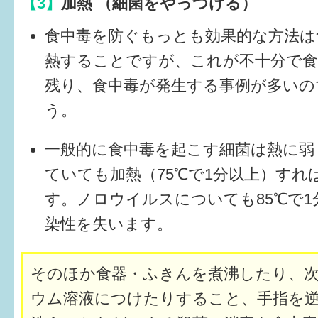
【3】
加熱 （細菌をやっつける）
はぐくむ.net相談コーナー
食中毒を防ぐもっとも効果的な方法は
みんなの知恵袋
熱することですが、これが不十分で食
子育て情報誌「ほっと」
残り、食中毒が発生する事例が多いの
う。
食育
福井市図書館オススメの本
一般的に食中毒を起こす細菌は熱に弱
ていても加熱（75℃で1分以上）すれ
お出かけ情報
す。ノロウイルスについても85℃で1
病気・けが 基本情報
染性を失います。
パパもママも子育て
そのほか食器・ふきんを煮沸したり、
ワンポイント英会話
ウム溶液につけたりすること、手指を
ソーシャルメディア