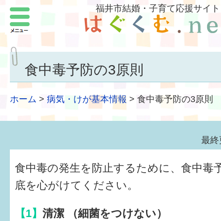
福井市結婚・子育て応援サイト
メニュー
パートナーをつくろう
いまどきの結婚事情
食中毒予防の3原則
結婚したい
ホーム
>
病気・けが基本情報
>
食中毒予防の3原則
子どもがほしい
福井の子育て環境
最終
子どもを育てよう
食中毒の発生を防止するために、食中毒予
もしものときの緊急連絡先
底を心がけてください。
届出・手当・助成
【1】
清潔 （細菌をつけない）