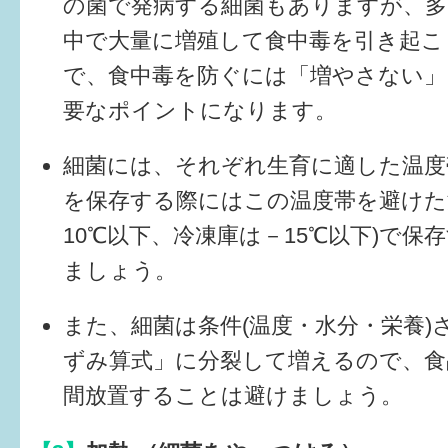
の菌で発病する細菌もありますが、多
中で大量に増殖して食中毒を引き起こ
6か月〜1歳
で、食中毒を防ぐには「増やさない」
1歳〜3歳
要なポイントになります。
3歳〜就学前
細菌には、それぞれ生育に適した温度
就学後〜
を保存する際にはこの温度帯を避けた
10℃以下、冷凍庫は－15℃以下)で保
子育てマップ
ましょう。
イベントレポート
また、細菌は条件(温度・水分・栄養)
なるほどコラム
ずみ算式」に分裂して増えるので、食
間放置することは避けましょう。
メールマガジン