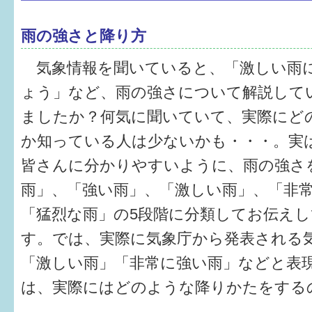
はぐくむ.net相談コーナー
雨の強さと降り方
みんなの知恵袋
気象情報を聞いていると、「激しい雨
子育て情報誌「ほっと」
ょう」など、雨の強さについて解説して
食育
ましたか？何気に聞いていて、実際にど
か知っている人は少ないかも・・・。実
福井市図書館オススメの本
皆さんに分かりやすいように、雨の強さ
お出かけ情報
雨」、「強い雨」、「激しい雨」、「非
病気・けが 基本情報
「猛烈な雨」の5段階に分類してお伝え
パパもママも子育て
す。では、実際に気象庁から発表される
「激しい雨」「非常に強い雨」などと表
ワンポイント英会話
は、実際にはどのような降りかたをする
ソーシャルメディア