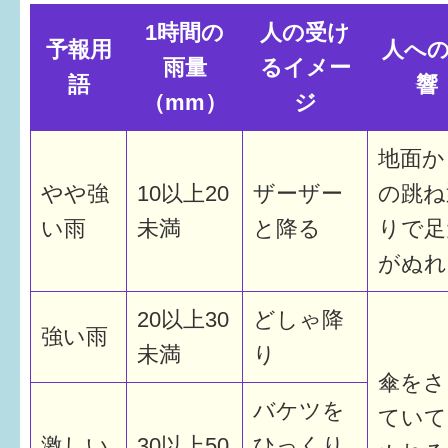
1時間の
人の受け
すまいるサポート行事案内
予報用
人へ
雨量
るイメー
語
響
（mm）
ジ
地面か
やや強
10以上20
ザーザー
の跳ね
い雨
未満
と降る
りで足
がぬれ
20以上30
どしゃ降
強い雨
未満
り
傘をさ
バケツを
ていて
激しい
30以上50
ひっくり