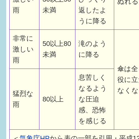
ぬれる
雨
未満
返したよ
うに降る
非常に
50以上80
滝のよう
激しい
未満
に降る
雨
傘は全
息苦しく
役に立
なるよう
なくな
猛烈な
80以上
な圧迫
雨
感、恐怖
を感じる
＜
気象庁HP
から表の一部を引用・平成1