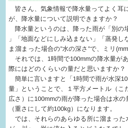
健診・予防接種
皆さん、気象情報で降水量ってよく耳
仲間づくり・遊び場
が、降水量について説明できますか？
降水量というのは、降った雨が「別の
子どもを預けたい
」「地面などにしみ込まない」「蒸発し
入園・入学
ま溜まった場合の”水の深さ”で、ミリ(m
相談したい
それでは、1時間で100mmの降水量が
際にはどのくらいの量だと思いますか？
さまざまな支援
簡単に言いますと「1時間で雨が水深1
量」ということで、１平方メートル（こ
子育てカレンダー
広さ）に100mmの雨が降った場合は水の
妊娠
（重さにして約100kg）になります。
出産〜3か月
では、それらのあらゆる所に溜まった水
3か月〜6か月