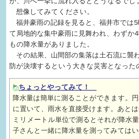
が、川へ一挙に流れ入るとどうなるでし
想像してみてください。
6か月〜1歳
福井豪雨の記録を見ると、福井市では5
1歳〜3歳
て局地的な集中豪雨に見舞われ、わずか4時間
3歳〜就学前
もの降水量がありました。
その結果、山間部の集落は土石流に襲わ
就学後〜
防が決壊するという大きな災害となっ
子育てマップ
ちょっとやってみて！
イベントレポート
降水量は簡単に測ることができます。円
なるほどコラム
に置いて、雨水を直接受けます。あとは
ミリメートル単位で測るとそれが降水
メールマガジン
子さんと一緒に降水量を測ってみては