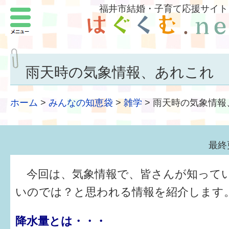
福井市結婚・子育て応援サイト
メニュー
パートナーをつくろう
いまどきの結婚事情
雨天時の気象情報、あれこれ
結婚したい
ホーム
>
みんなの知恵袋
>
雑学
>
雨天時の気象情報
子どもがほしい
福井の子育て環境
最終
子どもを育てよう
今回は、気象情報で、皆さんが知って
もしものときの緊急連絡先
いのでは？と思われる情報を紹介します
届出・手当・助成
降水量とは・・・