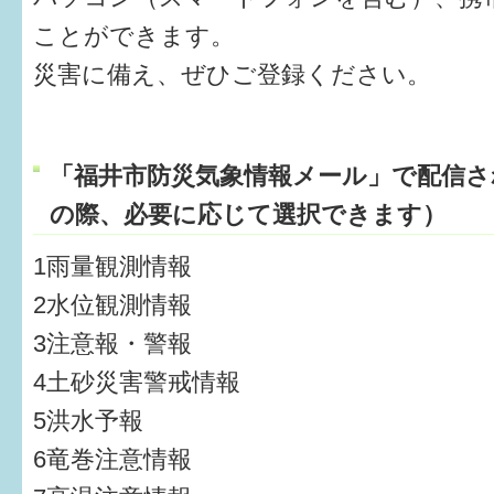
健診・予防接種
ことができます。
仲間づくり・遊び場
災害に備え、ぜひご登録ください。
子どもを預けたい
入園・入学
「福井市防災気象情報メール」で配信さ
の際、必要に応じて選択できます）
相談したい
1雨量観測情報
さまざまな支援
2水位観測情報
3注意報・警報
子育てカレンダー
4土砂災害警戒情報
妊娠
5洪水予報
出産〜3か月
6竜巻注意情報
3か月〜6か月