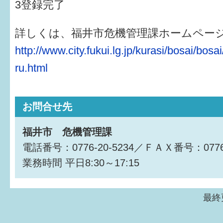
はぐくむ.net相談コーナー
3登録完了
みんなの知恵袋
詳しくは、福井市危機管理課ホームペー
http://www.city.fukui.lg.jp/kurasi/bosai/bos
子育て情報誌「ほっと」
ru.html
食育
福井市図書館オススメの本
お問合せ先
お出かけ情報
福井市 危機管理課
病気・けが 基本情報
電話番号：0776-20-5234／ＦＡＸ番号：0776-
業務時間
平日8:30～17:15
パパもママも子育て
ワンポイント英会話
最終
ソーシャルメディア