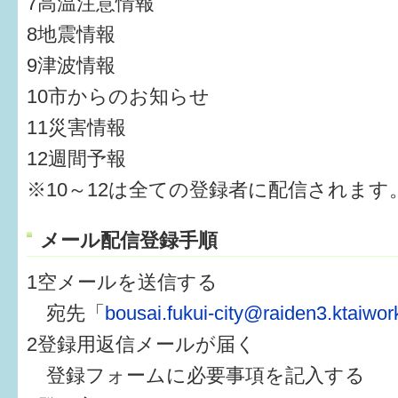
7高温注意情報
8地震情報
6か月〜1歳
9津波情報
1歳〜3歳
10市からのお知らせ
3歳〜就学前
11災害情報
12週間予報
就学後〜
※10～12は全ての登録者に配信されます
子育てマップ
メール配信登録手順
イベントレポート
1空メールを送信する
なるほどコラム
宛先「
bousai.fukui-city@raiden3.ktaiwork
2登録用返信メールが届く
メールマガジン
登録フォームに必要事項を記入する