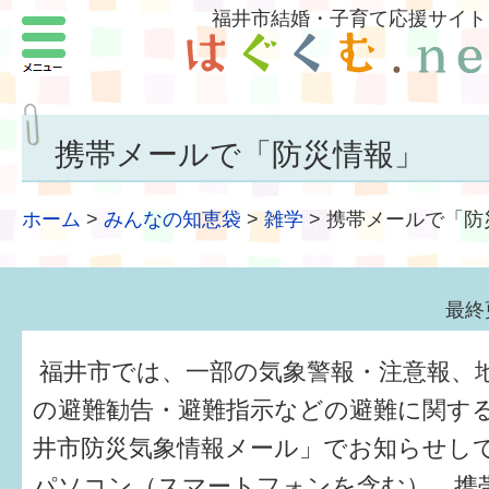
福井市結婚・子育て応援サイト
メニュー
パートナーをつくろう
いまどきの結婚事情
携帯メールで「防災情報」
結婚したい
ホーム
>
みんなの知恵袋
>
雑学
>
携帯メールで「防
子どもがほしい
福井の子育て環境
最終
子どもを育てよう
福井市では、一部の気象警報・注意報、
もしものときの緊急連絡先
の避難勧告・避難指示などの避難に関す
井市防災気象情報メール」でお知らせし
届出・手当・助成
パソコン（スマートフォンを含む）、携