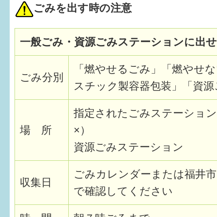
ごみを出す時の注意
6か月〜1歳
一般ごみ・資源ごみステーションに出
1歳〜3歳
3歳〜就学前
「燃やせるごみ」「燃やせな
ごみ分別
スチック製容器包装」「資源
就学後〜
指定されたごみステーション
子育てマップ
場 所
×）
イベントレポート
資源ごみステーション
なるほどコラム
ごみカレンダーまたは福井市
収集日
で確認してください
メールマガジン