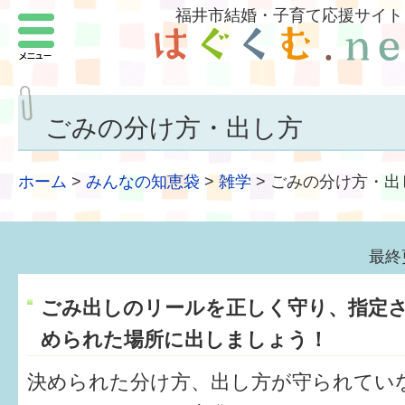
福井市結婚・子育て応援サイト
メニュー
パートナーをつくろう
いまどきの結婚事情
ごみの分け方・出し方
結婚したい
ホーム
>
みんなの知恵袋
>
雑学
>
ごみの分け方・出
子どもがほしい
福井の子育て環境
最終
子どもを育てよう
ごみ出しのリールを正しく守り、指定
もしものときの緊急連絡先
められた場所に出しましょう！
届出・手当・助成
決められた分け方、出し方が守られてい