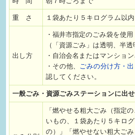
時 間
朝７時ごろまで
はぐくむ.net相談コーナー
みんなの知恵袋
重 さ
１袋あたり５キログラム以内
・福井市指定のごみ袋を使用
子育て情報誌「ほっと」
（「資源ごみ」は透明、半透
食育
出し方
・自治会名またはマンション
福井市図書館オススメの本
・その他、
ごみの分け方・出
お出かけ情報
認してください。
病気・けが 基本情報
一般ごみ・資源ごみステーションに出
パパもママも子育て
「燃やせる粗大ごみ（指定の
ワンポイント英会話
いもの、１袋あたり５キログ
ソーシャルメディア
の）」「燃やせない粗大ごみ