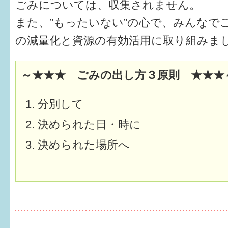
ごみについては、収集されません。
健診・予防接種
また、”もったいない”の心で、みんなで
仲間づくり・遊び場
の減量化と資源の有効活用に取り組みま
子どもを預けたい
～★★★ ごみの出し方３原則 ★★★
入園・入学
相談したい
分別して
さまざまな支援
決められた日・時に
決められた場所へ
子育てカレンダー
妊娠
出産〜3か月
3か月〜6か月