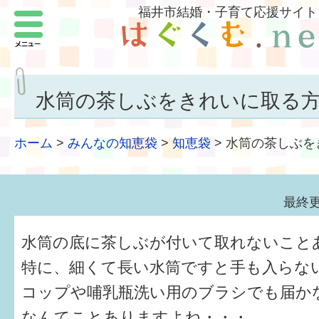
福井市結婚・子育て応援サイト
メニュー
パートナーをつくろう
いまどきの結婚事情
水筒の茶しぶをきれいに取る
結婚したい
ホーム
>
みんなの知恵袋
>
知恵袋
>
水筒の茶しぶを
子どもがほしい
福井の子育て環境
最終更
子どもを育てよう
水筒の底に茶しぶが付いて取れないこと
もしものときの緊急連絡先
特に、細くて長い水筒ですと手も入らな
コップや哺乳瓶洗い用のブラシでも届か
届出・手当・助成
なんてことありますよね・・・