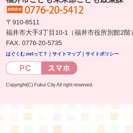
はぐくむ.net相談コーナー
みんなの知恵袋
〒910-8511
福井市大手3丁目10-1（福井市役所別館2階
子育て情報誌「ほっと」
FAX. 0776-20-5735
食育
はぐくむ.netって？
｜
サイトマップ
｜
サイトポリシー
福井市図書館オススメの本
お出かけ情報
Copyright(C) Fukui City All right reserved.
病気・けが 基本情報
パパもママも子育て
ワンポイント英会話
ソーシャルメディア