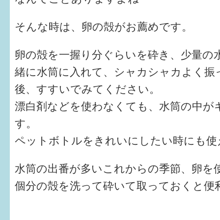
健診・予防接種
そんな時は、卵の殻がお薦めです。
仲間づくり・遊び場
子どもを預けたい
卵の殻を一握り分ぐらいを砕き、少量の
緒に水筒に入れて、シャカシャカよく振
入園・入学
後、すすいでみてください。
相談したい
漂白剤などを使わなくても、水筒の中が
さまざまな支援
す。
ペットボトルをきれいにしたい時にも使
子育てカレンダー
水筒の出番が多いこれからの季節、卵を使
妊娠
個分の殻を洗って砕いて取っておくと便
出産〜3か月
3か月〜6か月