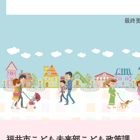
6か月〜1歳
最終更
1歳〜3歳
3歳〜就学前
就学後〜
子育てマップ
イベントレポート
なるほどコラム
メールマガジン
福井市こども未来部こども政策課