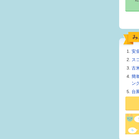
安
ス
古
簡
ン
台