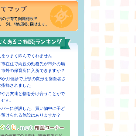
乳をうまく飲んでくれません
井市在住で両親の勤務先が市外の場
、市外の保育所に入所できますか？
歳6か月健診で上顎の変形を歯医者さ
に指摘されました
弟やお友達と物を分け合うことがで
ません。
ーパーに併設した、買い物中に子ど
を預けられる施設はありますか？