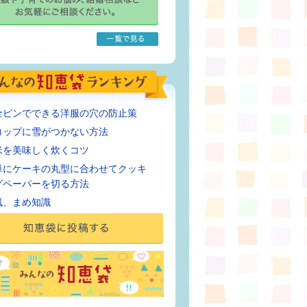
全ピンでできる洋服の穴の防止策
コップに雪がつかない方法
米を美味しく炊くコツ
単にケーキの丸型に合わせてクッキ
グペーパーを切る方法
風、まめ知識