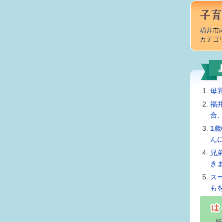
母
福
合
1
ん
兄
き
ス
も