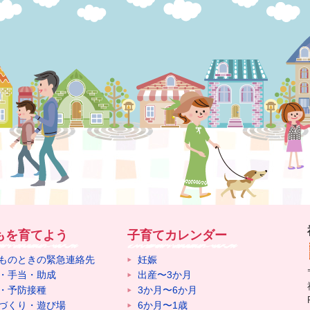
もを育てよう
子育てカレンダー
ものときの緊急連絡先
妊娠
・手当・助成
出産〜3か月
・予防接種
3か月〜6か月
づくり・遊び場
6か月〜1歳