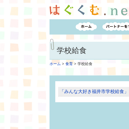
学校給食
ホーム
>
食育
>
学校給食
「みんな大好き福井市学校給食」