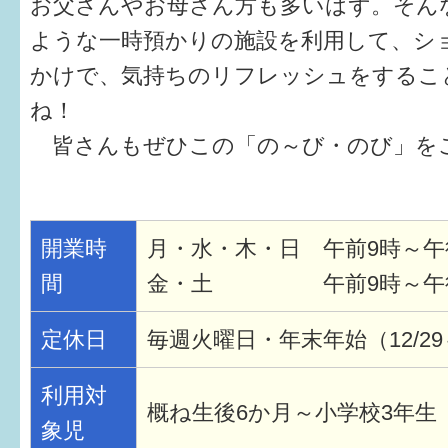
お父さんやお母さん方も多いはず。そん
ような一時預かりの施設を利用して、シ
かけで、気持ちのリフレッシュをするこ
ね！
皆さんもぜひこの「の～び・のび」を
開業時
月・水・木・日 午前9時～午
間
金・土 午前9時～午
定休日
毎週火曜日・年末年始（12/29～
利用対
概ね生後6か月～小学校3年生
象児