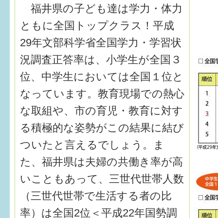
はぐくむ.net相談コーナー
福井県の子ども達は学力・体力
みんなの知恵袋
ともに全国トップクラス！平成
29年文部科学省全国学力・学習状
子育て情報誌「ほっと」
況調査正答率は、小学生が全国３
位、中学生においては全国１位と
食育
なっています。教育現場での熱心
福井市図書館オススメの本
な取組や、市の育児・教育に対す
お出かけ情報
る積極的な姿勢がこの結果に結び
病気・けが 基本情報
ついたと言えるでしょう。ま
た、福井県は夫婦の共働き率が高
パパもママも子育て
いこともあって、三世代世帯人数
ワンポイント英会話
（三世代世帯で生活する者の比
ソーシャルメディア
率）は全国2位＜平成22年国勢調