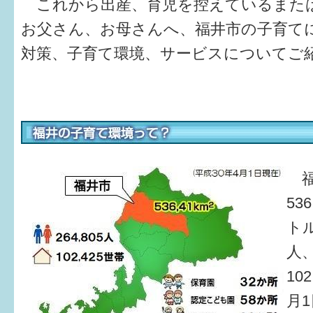
これから出産、育児を控えているまた
健診・予防接種
お父さん、お母さんへ、福井市の子育て
仲間づくり・遊び場
対策、子育て環境、サービスについてご
子どもを預けたい
入園・入学
相談したい
さまざまな支援
福
53
子育てカレンダー
トル
妊娠
人
10
出産〜3か月
月
3か月〜6か月