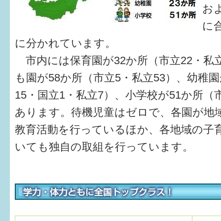
お
6か月〜1歳
に
に分かれています。
1歳〜3歳
市内には保育園が32か所（市立22・私立
3歳〜就学前
も園が58か所（市立5・私立53）、幼稚園
就学後〜
15・国立1・私立7）、小学校が51か所（
あります。待機児童はゼロで、各園が地
子育てマップ
教育活動を行っているほか、各地域の子
いても独自の取組を行っています。
イベントレポート
なるほどコラム
メールマガジン