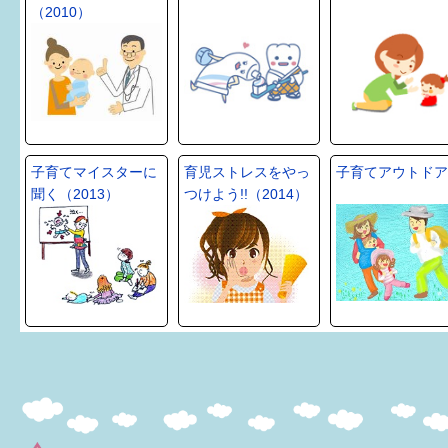
（2010）
6か月〜1歳
1歳〜3歳
3歳〜就学前
子育てマイスターに
育児ストレスをやっ
子育てアウトドア
就学後〜
聞く（2013）
つけよう!!（2014）
子育てマップ
イベントレポート
なるほどコラム
メールマガジン