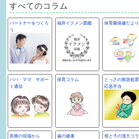
健診・予防接種
すべてのコラム
仲間づくり・遊び場
パートナーをつくろ
福井イクメン図鑑
保育園保健だより
う
子どもを預けたい
入園・入学
相談したい
さまざまな支援
パパ・ママ サポー
保育コラム
とっさの救急処置
ト通信
応急手当
子育てカレンダー
妊娠
出産〜3か月
医療の現場から
歯の健康
母と子の漢方コラ
3か月〜6か月