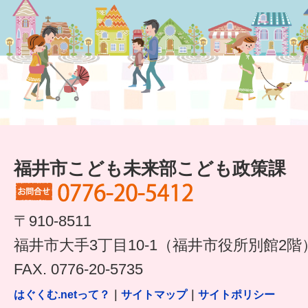
はぐくむ.net相談コーナー
みんなの知恵袋
子育て情報誌「ほっと」
食育
福井市図書館オススメの本
福井市こども未来部こども政策課
お出かけ情報
病気・けが 基本情報
〒910-8511
パパもママも子育て
福井市大手3丁目10-1（福井市役所別館2階
ワンポイント英会話
FAX. 0776-20-5735
ソーシャルメディア
はぐくむ.netって？
｜
サイトマップ
｜
サイトポリシー