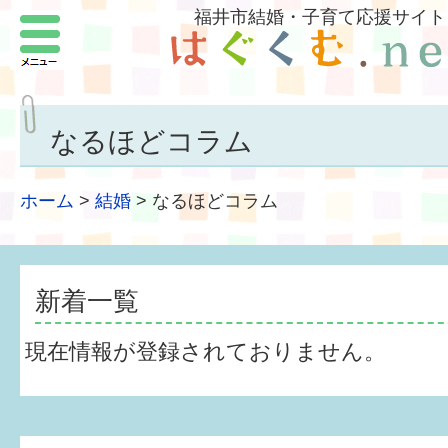
福井市結婚・子育て応援サイト
メニュー
パートナーをつくろう
いまどきの結婚事情
なるほどコラム
結婚したい
ホーム
>
結婚
>
なるほどコラム
子どもがほしい
福井の子育て環境
新着一覧
子どもを育てよう
現在情報が登録されておりません。
もしものときの緊急連絡先
届出・手当・助成