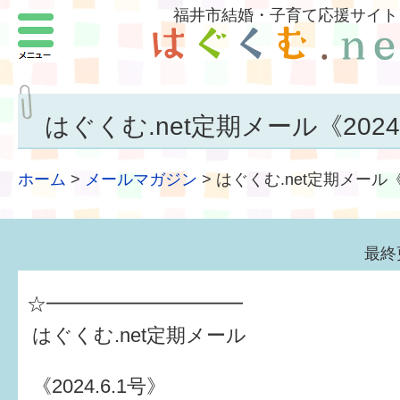
福井市結婚・子育て応援サイト
メニュー
パートナーをつくろう
いまどきの結婚事情
はぐくむ.net定期メール《2024.
結婚したい
ホーム
>
メールマガジン
>
はぐくむ.net定期メール《2
子どもがほしい
福井の子育て環境
最終
子どもを育てよう
☆━━━━━━━━━━
もしものときの緊急連絡先
はぐくむ.net定期メール
届出・手当・助成
《2024.6.1号》