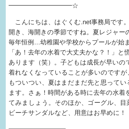
健診・予防接種
━━━━━━━━━━☆
仲間づくり・遊び場
こんにちは、はぐくむ.net事務局です
子どもを預けたい
開き、海開きの季節ですね。夏レジャー
毎年恒例…幼稚園や学校からプールが始
入園・入学
「あ！去年の水着で大丈夫かな？！」と
相談したい
あります（笑）。子どもは成長が早いの
さまざまな支援
着れなくなっていることが多いのですが
もついつい、夏はまだまだ先と思ってい
子育てカレンダー
ます。さぁ！時間がある時に去年の水着
妊娠
てみましょう。そのほか、ゴーグル、目
ビーチサンダルなど、用意はお早めに！
出産〜3か月
3か月〜6か月