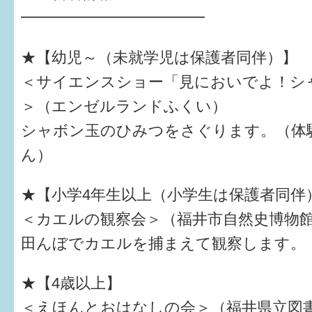
はぐくむ.net相談コーナー
━━━━━━━━━━━━
みんなの知恵袋
★【幼児～（未就学児は保護者同伴）】
子育て情報誌「ほっと」
＜サイエンスショー「見においでよ！シ
＞（エンゼルランドふくい）
食育
シャボン玉のひみつをさぐります。（体
福井市図書館オススメの本
ん）
お出かけ情報
★【小学4年生以上（小学生は保護者同伴
病気・けが 基本情報
＜カエルの観察会＞（福井市自然史博物
パパもママも子育て
田んぼでカエルを捕まえて観察します。
ワンポイント英会話
★【4歳以上】
ソーシャルメディア
＜えほんとおはなしの会＞（福井県立図