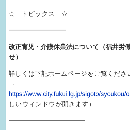
はぐくむ.net相談コーナー
☆ トピックス ☆
みんなの知恵袋
━━━━━━━━━
子育て情報誌「ほっと」
改正育児・介護休業法について（福井労
食育
せ）
福井市図書館オススメの本
お出かけ情報
詳しくは下記ホームページをご覧くださ
→
病気・けが 基本情報
https://www.city.fukui.lg.jp/sigoto/syoukou
パパもママも子育て
しいウィンドウが開きます）
ワンポイント英会話
━━━━━━━━━━━━
ソーシャルメディア