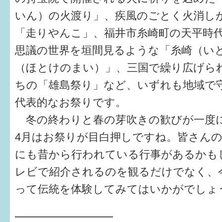
いん）の火渡り」、疾風のごとく火消し
6か月〜1歳
「走りやんこ」、福井市糸崎町の天平時
1歳〜3歳
思議の世界を垣間見るような「糸崎（い
（ほとけのまい）」、三国で繰り広げら
3歳〜就学前
ちの「雄島祭り」など、いずれも地域で
就学後〜
代表的なお祭りです。
冬の終わりと春の芽吹きの歓びが一度
子育てマップ
4月はお祭りが目白押しですね。皆さん
イベントレポート
にも昔から行われている行事があるかも
なるほどコラム
レビで紹介されるのを観るだけでなく、
って伝統を体験してみてはいかがでしょ
メールマガジン
━━━━━━━━━