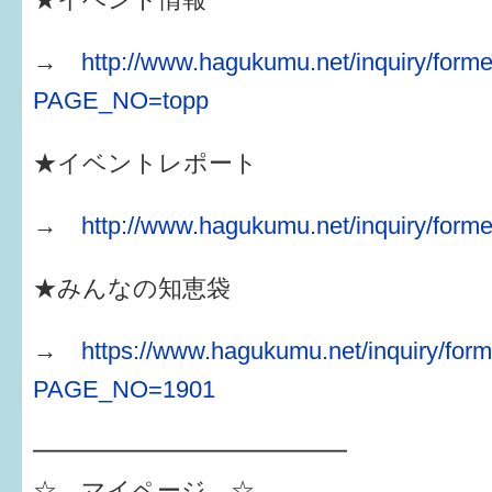
→
http://www.hagukumu.net/inquiry/forme
PAGE_NO=topp
★イベントレポート
→
http://www.hagukumu.net/inquiry/forme
★みんなの知恵袋
→
https://www.hagukumu.net/inquiry/form
PAGE_NO=1901
━━━━━━━━━━━━━
☆ マイページ ☆