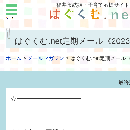
福井市結婚・子育て応援サイト
メニュー
パートナーをつくろう
いまどきの結婚事情
はぐくむ.net定期メール《2023.
結婚したい
ホーム
>
メールマガジン
>
はぐくむ.net定期メール《2
子どもがほしい
福井の子育て環境
最終
子どもを育てよう
☆━━━━━━━━━━
もしものときの緊急連絡先
届出・手当・助成