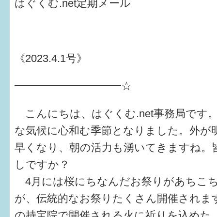
はぐくむ.net定期メール
健診・予防接種
仲間づくり・遊び場
子どもを預けたい
《2023.4.1号》
入園・入学
━━━━━━━━━━☆
相談したい
こんにちは、はぐくむ.net事務局です
さまざまな支援
な気候に心和む季節となりました。外が
早くなり、朝の活力も湧いてきますね。
子育てカレンダー
しですか？
妊娠
4月には桜にちなんだお祭りがあちこ
出産〜3か月
が、伝統的なお祭りたくさん開催されま
の持宝院で開催される火に祈りを込めた
3か月〜6か月