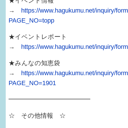
★イベント情報
→
https://www.hagukumu.net/inquiry/form
PAGE_NO=topp
★イベントレポート
→
https://www.hagukumu.net/inquiry/form
★みんなの知恵袋
→
https://www.hagukumu.net/inquiry/form
PAGE_NO=1901
━━━━━━━━━━━━━
☆ その他情報 ☆