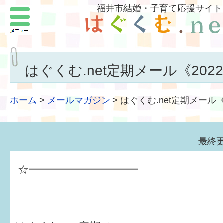
福井市結婚・子育て応援サイト
メニュー
パートナーをつくろう
いまどきの結婚事情
はぐくむ.net定期メール《2022.
結婚したい
ホーム
>
メールマガジン
>
はぐくむ.net定期メール《2
子どもがほしい
福井の子育て環境
最終更
子どもを育てよう
☆━━━━━━━━━━
もしものときの緊急連絡先
届出・手当・助成