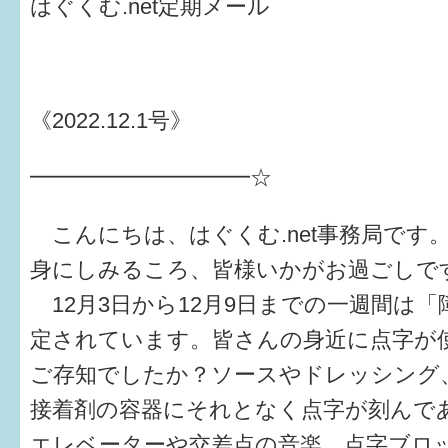
はぐくむ.net定期メール
健診・予防接種
仲間づくり・遊び場
子どもを預けたい
《2022.12.1号》
入園・入学
━━━━━━━━━━☆
相談したい
こんにちは、はぐくむ.net事務局です
さまざまな支援
身にしみるころ、皆様いかがお過ごしで
12月3日から12月9日までの一週間は「
子育てカレンダー
定されています。皆さんの身近に点字が
妊娠
ご存知でしたか？ソースやドレッシング
出産〜3か月
接着剤の容器にそれとなく点字が刻んで
エレベーターや交差点の音楽、点字ブロ
3か月〜6か月