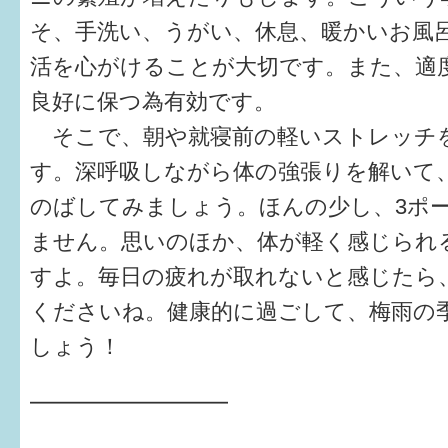
そ、手洗い、うがい、休息、暖かいお風
6か月〜1歳
活を心がけることが大切です。また、適
1歳〜3歳
良好に保つ為有効です。
そこで、朝や就寝前の軽いストレッチ
3歳〜就学前
す。深呼吸しながら体の強張りを解いて
就学後〜
のばしてみましょう。ほんの少し、3ポ
ません。思いのほか、体が軽く感じられ
子育てマップ
すよ。毎日の疲れが取れないと感じたら
イベントレポート
くださいね。健康的に過ごして、梅雨の
なるほどコラム
しょう！
━━━━━━━━━
メールマガジン