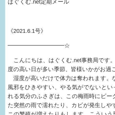
はぐくむ.net定期メール
健診・予防接種
仲間づくり・遊び場
子どもを預けたい
《2021.6.1号》
入園・入学
━━━━━━━━━━☆
相談したい
こんにちは、はぐくむ.net事務局です。
さまざまな支援
度の高い日が多い季節、皆様いかがお過
湿度が高いだけで体力は奪われます。
子育てカレンダー
風邪をひきやすい、やる気がでないとい
妊娠
れる気分のふさぎは、この梅雨時にピー
出産〜3か月
た突然の雨で濡れたり、カビが発生しや
ニの繁殖が増えたりもします。こういう
3か月〜6か月