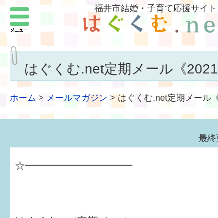
福井市結婚・子育て応援サイト
メニュー
パートナーをつくろう
いまどきの結婚事情
はぐくむ.net定期メール《2021.
結婚したい
ホーム
>
メールマガジン
>
はぐくむ.net定期メール《2
子どもがほしい
福井の子育て環境
最終
子どもを育てよう
☆━━━━━━━━━━
もしものときの緊急連絡先
届出・手当・助成