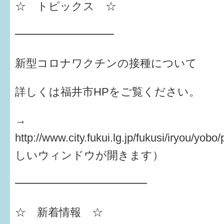
はぐくむ.net相談コーナー
☆ トピックス ☆
みんなの知恵袋
━━━━━━━━━
子育て情報誌「ほっと」
新型コロナワクチンの接種について
食育
詳しくは福井市HPをご覧ください。
福井市図書館オススメの本
→
お出かけ情報
http://www.city.fukui.lg.jp/fukusi/iryou/y
病気・けが 基本情報
しいウィンドウが開きます）
パパもママも子育て
━━━━━━━━━━━━
ワンポイント英会話
☆ 新着情報 ☆
ソーシャルメディア