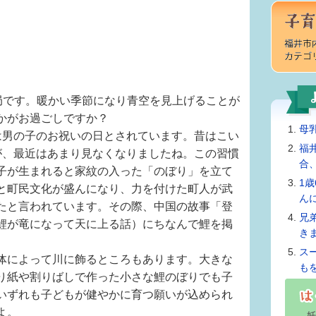
務局です。暖かい季節になり青空を見上げることが
かがお過ごしですか？
母
男の子のお祝いの日とされています。昔はこい
福
が、最近はあまり見なくなりましたね。この習慣
合
子が生まれると家紋の入った「のぼり」を立て
1
と町民文化が盛んになり、力を付けた町人が武
ん
たと言われています。その際、中国の故事「登
兄
鯉が竜になって天に上る話）にちなんで鯉を掲
き
ス
体によって川に飾るところもあります。大きな
も
り紙や割りばしで作った小さな鯉のぼりでも子
いずれも子どもが健やかに育つ願いが込められ
よ。