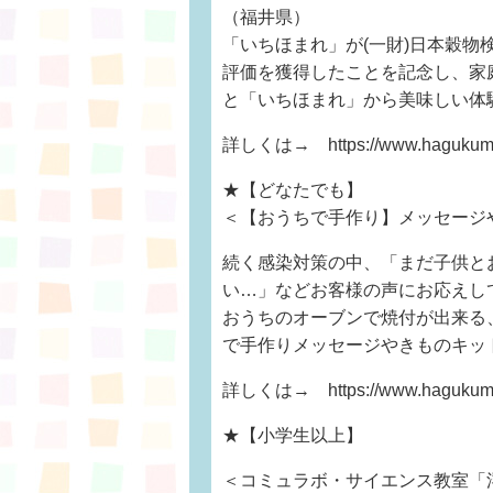
（福井県）
「いちほまれ」が(一財)日本穀物
評価を獲得したことを記念し、家
と「いちほまれ」から美味しい体
詳しくは→ https://www.hagukumu.n
★【どなたでも】
＜【おうちで手作り】メッセージ
続く感染対策の中、「まだ子供と
い…」などお客様の声にお応えし
おうちのオーブンで焼付が出来る
で手作りメッセージやきものキッ
詳しくは→ https://www.hagukumu.n
★【小学生以上】
＜コミュラボ・サイエンス教室「