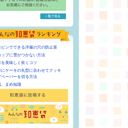
全ピンでできる洋服の穴の防止策
コップに雪がつかない方法
米を美味しく炊くコツ
単にケーキの丸型に合わせてクッキ
グペーパーを切る方法
風、まめ知識