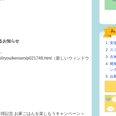
るお知らせ
安
ス
い。
古
/fukusi/iryou/kensen/p021748.html（新しいウィンドウ
簡
ン
台
獲得記念 お家ごはんを楽しもうキャンペーン＞