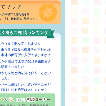
乳をうまく飲んでくれません
井市在住で両親の勤務先が市外の場
、市外の保育所に入所できますか？
歳6か月健診で上顎の変形を歯医者さ
に指摘されました
弟やお友達と物を分け合うことがで
ません。
ーパーに併設した、買い物中に子ど
を預けられる施設はありますか？