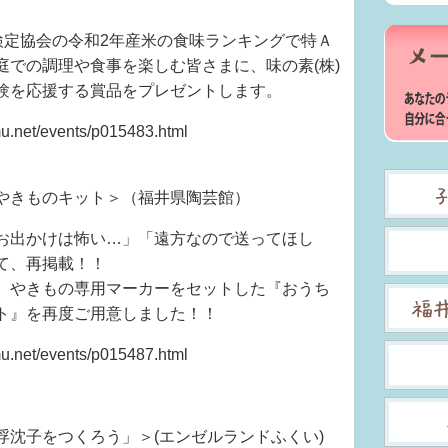
検定協会の令和2年産米の食味ランキングで特Ａ
庭での調理や食事を楽しむ皆さまに、味の素(株)
験を応援する賞品をプレゼントします。
et/events/p015483.html
やきものキット＞（福井県陶芸館）
お出かけは怖い…」「遠方なので送ってほし
て、再掲載！！
、やきもの専用マーカーをセットした『おうち
ト』を再度ご用意しました！！
et/events/p015487.html
浮沈子をつくろう」＞(エンゼルランドふくい)