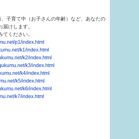
妊娠、子育て中（お子さんの年齢）など、あなたの
お届けします。
みてください。
mu.net/p1/index.html
kumu.net/k1/index.html
ukumu.net/k2/index.html
gukumu.net/k3/index.html
kumu.net/k4/index.html
mu.net/k5/index.html
ukumu.net/k6/index.html
mu.net/k7/index.html