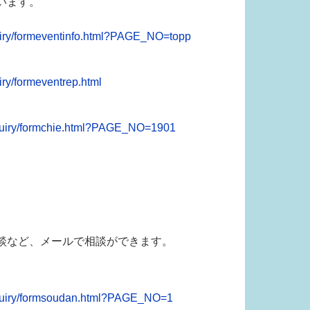
います。
uiry/formeventinfo.html?PAGE_NO=topp
ry/formeventrep.html
nquiry/formchie.html?PAGE_NO=1901
談など、メールで相談ができます。
nquiry/formsoudan.html?PAGE_NO=1