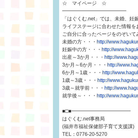
☆ マイページ ☆
━━━━━━━━━━━━━
「はぐくむ.net」では、未婚、
ライフステージに合わせた情報を
ご自分に合ったページをのぞいて
未婚の方・・・
http://www.haguku
妊娠中の方・・・
http://www.hagu
出産～3か月・・・
http://www.hag
3か月～6か月・・・
http://www.ha
6か月～1歳・・・
http://www.hagu
1歳～3歳・・・
http://www.haguku
3歳～就学前・・・
http://www.hag
就学後～・・・
http://www.haguku
■□■━━━━━━━━━━━━
はぐくむ.net事務局
(福井市福祉保健部子育て支援課)
TEL：0776-20-5270