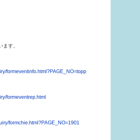
います。
uiry/formeventinfo.html?PAGE_NO=topp
ry/formeventrep.html
nquiry/formchie.html?PAGE_NO=1901