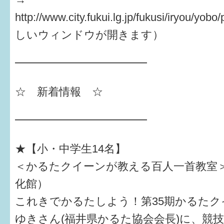
はぐくむ.net相談コーナー
http://www.city.fukui.lg.jp/fukusi/iryou/y
みんなの知恵袋
しいウィンドウが開きます）
子育て情報誌「ほっと」
━━━━━━━━━━━━
食育
☆ 新着情報 ☆
福井市図書館オススメの本
━━━━━━━━━━━━
お出かけ情報
病気・けが 基本情報
★【小・中学生14名】
＜かるたクイーンが教える百人一首教室
パパもママも子育て
化館）
ワンポイント英会話
これきでかるたしよう！第35期かるたク
ソーシャルメディア
ゆきさん(福井県かるた協会会長)に、競