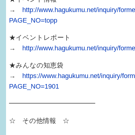
→
http://www.hagukumu.net/inquiry/forme
PAGE_NO=topp
★イベントレポート
→
http://www.hagukumu.net/inquiry/forme
★みんなの知恵袋
→
https://www.hagukumu.net/inquiry/form
PAGE_NO=1901
━━━━━━━━━━━━━
☆ その他情報 ☆