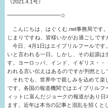
《2021.4.1号》
健診・予防接種
仲間づくり・遊び場
━━━━━━━━━━☆
子どもを預けたい
こんにちは、はぐくむ.net事務局です
入園・入学
じまりですね、皆様いかがお過ごしです
今日、4月1日はエイプリルフールです
相談したい
いと言われる一日。しかし、その起源は
さまざまな支援
す。ヨーロッパ、インド、イギリス・・
われる言い伝えはあるのですが判然とし
子育てカレンダー
それでも、世界中で親しみを込めて楽
妊娠
です。各国の報道機関ではエイプリルフ
ィットに富んだジョークの報道があり日
出産〜3か月
ます。近年は本当の記事と混乱を招くと
3か月〜6か月