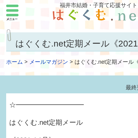
福井市結婚・子育て応援サイト
メニュー
パートナーをつくろう
いまどきの結婚事情
はぐくむ.net定期メール《2021.
結婚したい
ホーム
>
メールマガジン
>
はぐくむ.net定期メール《2
子どもがほしい
福井の子育て環境
最終
子どもを育てよう
☆━━━━━━━━━━
もしものときの緊急連絡先
はぐくむ.net定期メール
届出・手当・助成