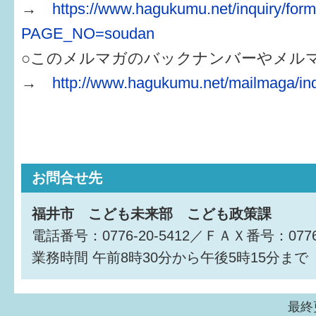
はぐくむ.net相談コーナー
→
https://www.hagukumu.net/inquiry/for
PAGE_NO=soudan
みんなの知恵袋
○このメルマガのバックナンバーやメル
子育て情報誌「ほっと」
→
http://www.hagukumu.net/mailmaga/in
食育
福井市図書館オススメの本
お出かけ情報
お問合せ先
病気・けが 基本情報
福井市 こども未来部 こども政策課
電話番号：0776-20-5412／ＦＡＸ番号：0776-
パパもママも子育て
業務時間
午前8時30分から午後5時15分まで
ワンポイント英会話
ソーシャルメディア
最終