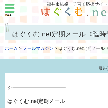
福井市結婚・子育て応援サイト
メニュー
パートナーをつくろう
いまどきの結婚事情
はぐくむ.net定期メール《臨時
結婚したい
ホーム
>
メールマガジン
>
はぐくむ.net定期メール
子どもがほしい
福井の子育て環境
最終
子どもを育てよう
☆━━━━━━━━━━
もしものときの緊急連絡先
届出・手当・助成
はぐくむ.net定期メール