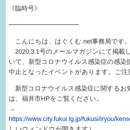
健診・予防接種
《臨時号》
仲間づくり・遊び場
━━━━━━━━━━━
子どもを預けたい
こんにちは、はぐくむ.net事務局です
入園・入学
2020.3.1号のメールマガジンにて掲
相談したい
いて、新型コロナウイルス感染症の感染
さまざまな支援
中止となったイベントがあります。ご注
新型コロナウイルス感染症に関するお
子育てカレンダー
は、福井市HPをご覧ください。
妊娠
→
出産〜3か月
https://www.city.fukui.lg.jp/fukusi/iryou/ke
しいウィンドウが開きます）
3か月〜6か月