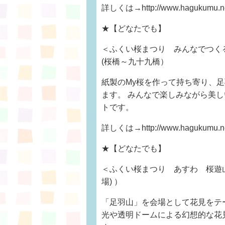
詳しくは→http://www.hagukumu.net
★【どなたでも】
＜ふくい桜まつり みんなでつく
(桜橋～九十九橋）
紙製のMy桜を作って持ち寄り、足羽
ます。 みんなで楽しみながら美
トです。
詳しくは→http://www.hagukumu.net
★【どなたでも】
＜ふくい桜まつり あすわ 桜遊山
場) ）
「足羽山」を会場として花見をテ
光や透明ドームによる幻想的な花