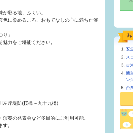
味が彩る地、ふくい。
桜色に染めるころ、おもてなしの心に満ちた催
つり」
そ魅力をご堪能ください。
安
ス
古
簡
ン
台
左岸堤防(桜橋～九十九橋)
・演奏の発表会など多目的にご利用可能。
ます。