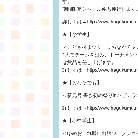
す。
期間限定シャトル便も運行します
詳しくは→http://www.hagukumu.net
★【小学生】
＜こども桜まつり まちなかチャ
4人でチームを組み、トーナメン
は賞品を差し上げます。
詳しくは→http://www.hagukumu.net
★【どなたでも】
＜新元号 書き初め祭りinハピテ
詳しくは→http://www.hagukumu.net
★【小中学生】
＜ゆめおーれ勝山出張ワークショ