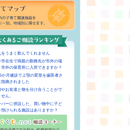
乳をうまく飲んでくれません
井市在住で両親の勤務先が市外の場
、市外の保育所に入所できますか？
歳6か月健診で上顎の変形を歯医者さ
に指摘されました
弟やお友達と物を分け合うことがで
ません。
ーパーに併設した、買い物中に子ど
を預けられる施設はありますか？