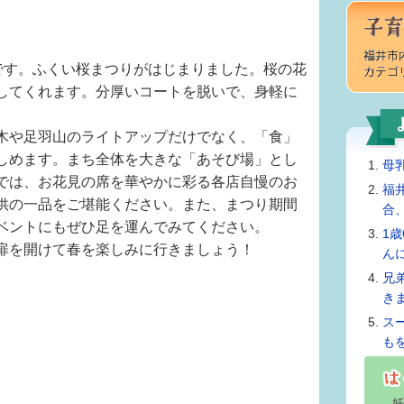
局です。ふくい桜まつりがはじまりました。桜の花
してくれます。分厚いコートを脱いで、身軽に
木や足羽山のライトアップだけでなく、「食」
しめます。まち全体を大きな「あそび場」とし
母
では、お花見の席を華やかに彩る各店自慢のお
福
供の一品をご堪能ください。また、まつり期間
合
ベントにもぜひ足を運んでみてください。
1
扉を開けて春を楽しみに行きましょう！
ん
兄
き
ス
も