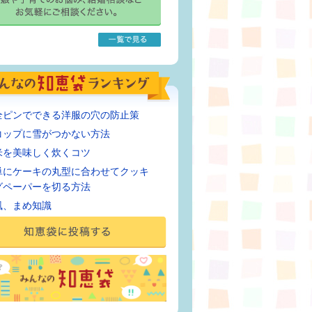
全ピンでできる洋服の穴の防止策
コップに雪がつかない方法
米を美味しく炊くコツ
単にケーキの丸型に合わせてクッキ
グペーパーを切る方法
風、まめ知識