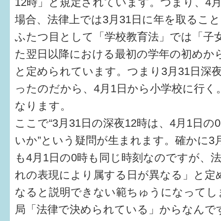
12時」と規定されています。つまり、4
場合、法律上では3月31日に年を取るこ
6か月〜1歳
ふたつ目として「学校教育法」では「子
1歳〜3歳
た翌日以降における最初の学年の初めか
3歳〜就学前
と定められています。つまり3月31日深夜
ったのだから、4月1日から小学校に行く
就学後〜
なります。
ここで“3月31日の深夜12時は、4月1日
子育てマップ
いか”という疑問が生まれます。確かに3月
イベントレポート
も4月1日の0時も同じ時刻なのですが、
なるほどコラム
れの表現により属する日が異なる」と定
なると説明できない範ちゅうになってし
メールマガジン
局「法律で決められている」からなんで