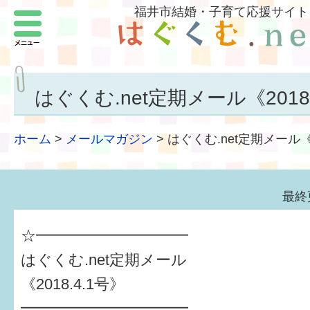
福井市結婚・子育て応援サイト
メニュー
パートナーをつくろう
いまどきの結婚事情
はぐくむ.net定期メール《2018.
結婚したい
ホーム
>
メールマガジン
>
はぐくむ.net定期メール《2
子どもがほしい
福井の子育て環境
最終
子どもを育てよう
☆━━━━━━━━━━
もしものときの緊急連絡先
はぐくむ.net定期メール
《2018.4.1号》
届出・手当・助成
━━━━━━━━━━━