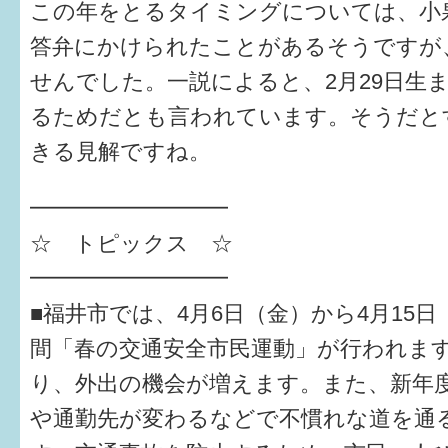
はぐくむ.net相談コーナー
この年をとるタイミングについては、小
答弁にかけられたことがあるそうですが
みんなの知恵袋
せんでした。一説によると、2月29日生
るためだとも言われています。そうだと
子育て情報誌「ほっと」
きる見解ですね。
食育
福井市図書館オススメの本
━━━━━━━━━
☆ トピックス ☆
お出かけ情報
━━━━━━━━━
病気・けが 基本情報
■福井市では、4月6日（金）から4月15日
パパもママも子育て
間「春の交通安全市民運動」が行われま
り、外出の機会が増えます。また、新年
ワンポイント英会話
や通勤先が変わるなどで不慣れな道を通
ソーシャルメディア