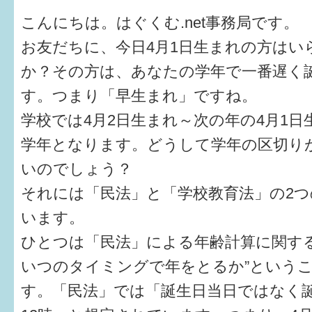
健診・予防接種
こんにちは。はぐくむ.net事務局です。
仲間づくり・遊び場
お友だちに、今日4月1日生まれの方はい
か？その方は、あなたの学年で一番遅く
子どもを預けたい
す。つまり「早生まれ」ですね。
入園・入学
学校では4月2日生まれ～次の年の4月1
相談したい
学年となります。どうして学年の区切りが
いのでしょう？
さまざまな支援
それには「民法」と「学校教育法」の2
います。
子育てカレンダー
ひとつは「民法」による年齢計算に関する
妊娠
いつのタイミングで年をとるか”という
出産〜3か月
す。「民法」では「誕生日当日ではなく
3か月〜6か月