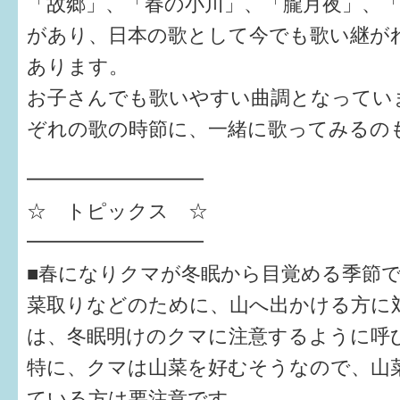
「故郷」、「春の小川」、「朧月夜」、
があり、日本の歌として今でも歌い継が
6か月〜1歳
あります。
1歳〜3歳
お子さんでも歌いやすい曲調となってい
3歳〜就学前
ぞれの歌の時節に、一緒に歌ってみるの
就学後〜
━━━━━━━━━
☆ トピックス ☆
子育てマップ
━━━━━━━━━
イベントレポート
■春になりクマが冬眠から目覚める季節
菜取りなどのために、山へ出かける方に
なるほどコラム
は、冬眠明けのクマに注意するように呼
メールマガジン
特に、クマは山菜を好むそうなので、山
ている方は要注意です。