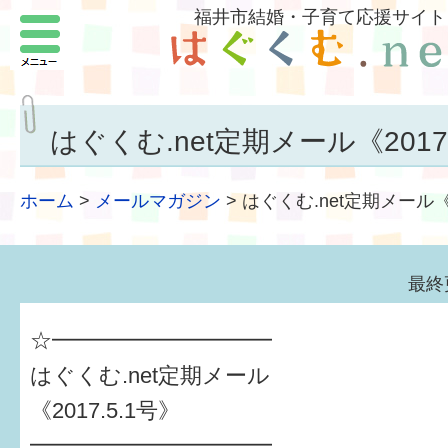
福井市結婚・子育て応援サイト
メニュー
パートナーをつくろう
いまどきの結婚事情
はぐくむ.net定期メール《2017.
結婚したい
ホーム
>
メールマガジン
>
はぐくむ.net定期メール《2
子どもがほしい
福井の子育て環境
最終
子どもを育てよう
☆━━━━━━━━━━
もしものときの緊急連絡先
はぐくむ.net定期メール
《2017.5.1号》
届出・手当・助成
━━━━━━━━━━━