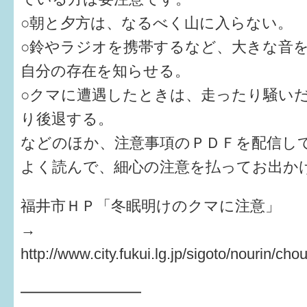
はぐくむ.net相談コーナー
○朝と夕方は、なるべく山に入らない。
みんなの知恵袋
○鈴やラジオを携帯するなど、大きな音
自分の存在を知らせる。
子育て情報誌「ほっと」
○クマに遭遇したときは、走ったり騒い
食育
り後退する。
福井市図書館オススメの本
などのほか、注意事項のＰＤＦを配信し
よく読んで、細心の注意を払ってお出か
お出かけ情報
病気・けが 基本情報
福井市ＨＰ「冬眠明けのクマに注意」
→
パパもママも子育て
http://www.city.fukui.lg.jp/sigoto/nourin/ch
ワンポイント英会話
━━━━━━━━
ソーシャルメディア