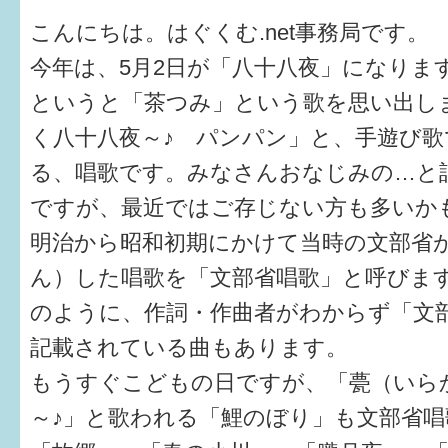
健診・予防接種
こんにちは。はぐくむ.net事務局です。
仲間づくり・遊び場
今年は、5月2日が「八十八夜」になりま
というと「茶つみ」という歌を思い出し
子どもを預けたい
く八十八夜～♪ パンパン」と、手遊び
入園・入学
る、唱歌です。みなさんおなじみの…と
相談したい
ですが、最近ではご存じない方も多いか
明治から昭和初期にかけて当時の文部省
さまざまな支援
ん）した唱歌を「文部省唱歌」と呼びま
のように、作詞・作曲者がわからず「文
子育てカレンダー
記載されている曲もあります。
妊娠
もうすぐこどもの日ですが、「甍（いら
出産〜3か月
～♪」と歌われる「鯉のぼり」も文部省
3か月〜6か月