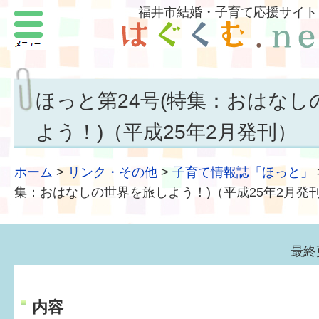
福井市結婚・子育て応援サイト
メニュー
パートナーをつくろう
いまどきの結婚事情
ほっと第24号(特集：おはなし
結婚したい
よう！)（平成25年2月発刊）
子どもがほしい
ホーム
>
リンク・その他
>
子育て情報誌「ほっと」
福井の子育て環境
集：おはなしの世界を旅しよう！)（平成25年2月発
子どもを育てよう
最終
もしものときの緊急連絡先
届出・手当・助成
内容