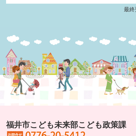
はぐくむ.net相談コーナー
最終
みんなの知恵袋
子育て情報誌「ほっと」
食育
福井市図書館オススメの本
お出かけ情報
病気・けが 基本情報
パパもママも子育て
ワンポイント英会話
福井市こども未来部こども政策課
ソーシャルメディア