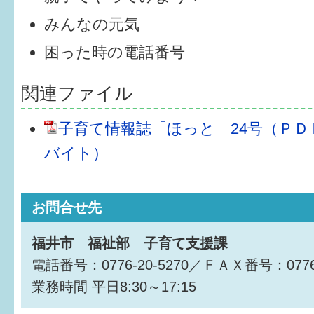
みんなの元気
6か月〜1歳
困った時の電話番号
1歳〜3歳
関連ファイル
3歳〜就学前
就学後〜
子育て情報誌「ほっと」24号（ＰＤＦ形
バイト）
子育てマップ
お問合せ先
イベントレポート
なるほどコラム
福井市 福祉部 子育て支援課
電話番号：0776-20-5270／ＦＡＸ番号：0776-
メールマガジン
業務時間
平日8:30～17:15