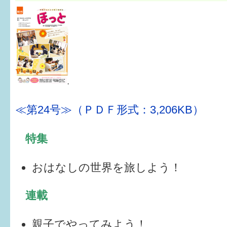
健診・予防接種
仲間づくり・遊び場
子どもを預けたい
入園・入学
相談したい
≪第24号≫（ＰＤＦ形式：3,206KB）
さまざまな支援
特集
子育てカレンダー
おはなしの世界を旅しよう！
妊娠
連載
出産〜3か月
親子でやってみよう！
3か月〜6か月