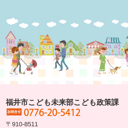
健診・予防接種
仲間づくり・遊び場
子どもを預けたい
入園・入学
相談したい
さまざまな支援
子育てカレンダー
妊娠
福井市こども未来部こども政策課
出産〜3か月
〒910-8511
3か月〜6か月