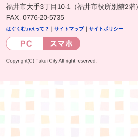
福井市大手3丁目10-1（福井市役所別館2階
6か月〜1歳
FAX. 0776-20-5735
1歳〜3歳
はぐくむ.netって？
｜
サイトマップ
｜
サイトポリシー
3歳〜就学前
就学後〜
Copyright(C) Fukui City All right reserved.
子育てマップ
イベントレポート
なるほどコラム
メールマガジン