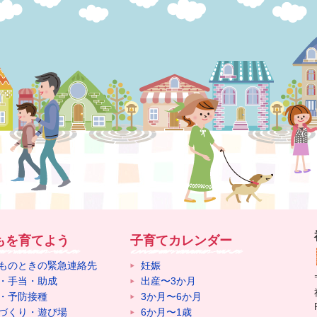
もを育てよう
子育てカレンダー
ものときの緊急連絡先
妊娠
・手当・助成
出産〜3か月
・予防接種
3か月〜6か月
づくり・遊び場
6か月〜1歳