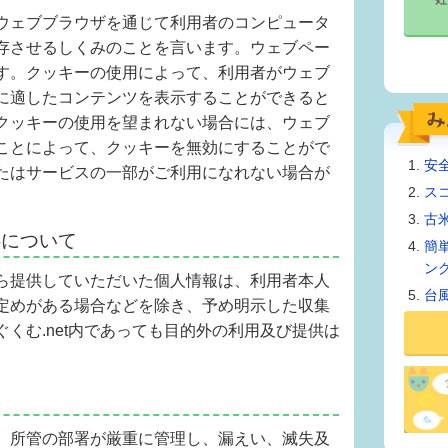
ウェブブラウザを通じて利用者のコンピュータ
存させるしくみのことを言います。ウェブペー
す。クッキーの使用によって、利用者がウェブ
に適したコンテンツを表示することができると
クッキーの使用を望まれない場合には、ウェブ
ことによって、クッキーを無効にすることがで
安
たはサービスの一部がご利用になれない場合が
ス
古
供について
簡
ン
ら提供していただいた個人情報は、利用者本人
台
定めがある場合などを除き、予め明示した収集
くむ.net内であっても目的外の利用及び提供は
て
、所管の部署が厳重に管理し、漏えい、滅失及