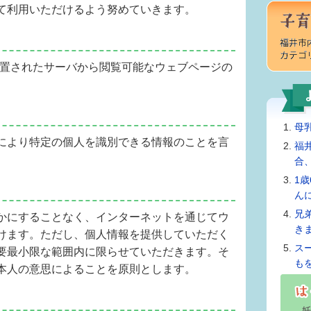
て利用いただけるよう努めていきます。
」に設置されたサーバから閲覧可能なウェブページの
母
により特定の個人を識別できる情報のことを言
福
合
1
て
ん
兄
かにすることなく、インターネットを通じてウ
き
けます。ただし、個人情報を提供していただく
ス
要最小限な範囲内に限らせていただきます。そ
も
本人の意思によることを原則とします。
て