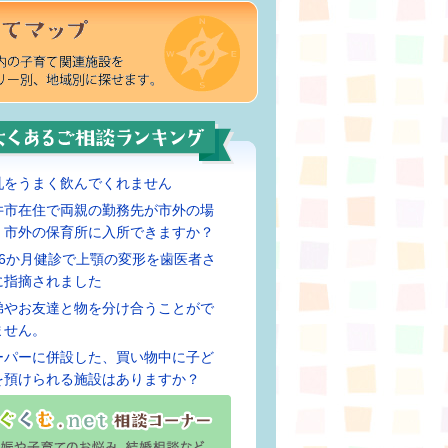
乳をうまく飲んでくれません
井市在住で両親の勤務先が市外の場
、市外の保育所に入所できますか？
歳6か月健診で上顎の変形を歯医者さ
に指摘されました
弟やお友達と物を分け合うことがで
ません。
ーパーに併設した、買い物中に子ど
を預けられる施設はありますか？