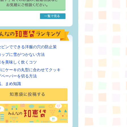
全ピンでできる洋服の穴の防止策
コップに雪がつかない方法
米を美味しく炊くコツ
単にケーキの丸型に合わせてクッキ
グペーパーを切る方法
風、まめ知識