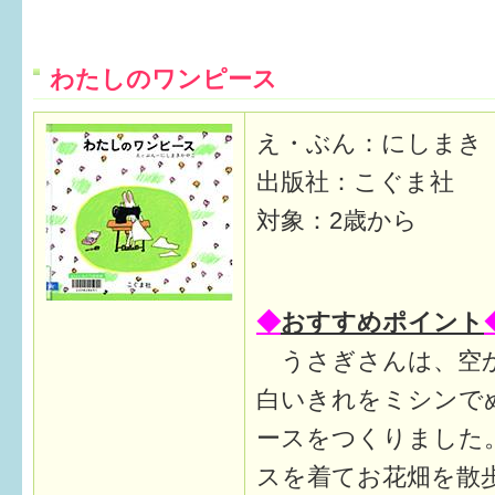
6か月〜1歳
わたしのワンピース
1歳〜3歳
え・ぶん：にしまき
3歳〜就学前
出版社：こぐま社
就学後〜
対象：2歳から
子育てマップ
◆
おすすめポイント
イベントレポート
うさぎさんは、空
なるほどコラム
白いきれをミシンで
ースをつくりました
メールマガジン
スを着てお花畑を散