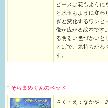
はぐくむ.net相談コーナー
ピースは花もように
みんなの知恵袋
と水玉もように変わ
ぎと変化するワンピ
子育て情報誌「ほっと」
像が広がる絵本です
る明るい色づかいと
食育
とばで、気持ちがわ
福井市図書館オススメの本
す。
お出かけ情報
病気・けが 基本情報
パパもママも子育て
そらまめくんのベッド
ワンポイント英会話
さく・え：なかや 
ソーシャルメディア