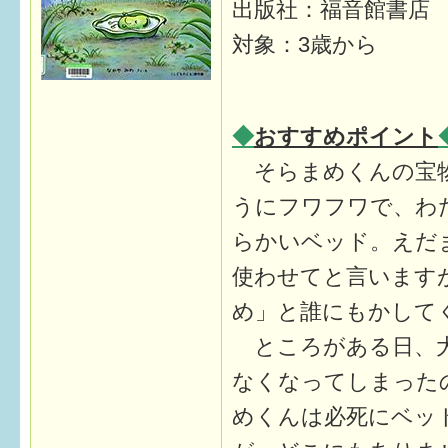
出版社：福音館書
対象：3歳から
すまいるサポート行事案内
◆
おすすめポイント
そらまめくんの宝
うにフワフワで、わ
らかいベッド。えだ
使わせてと言います
め」と誰にもかして
ところがある日、
なくなってしまった
めくんは必死にベッ