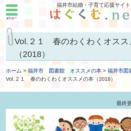
福井市結婚・子育て応援サイト
メニュー
パートナーをつくろう
いまどきの結婚事情
Vol.２１ 春のわくわくオス
結婚したい
（2018）
子どもがほしい
ホーム
>
福井市 図書館 オススメの本
>
福井市図
福井の子育て環境
Vol.２１ 春のわくわくオススメの本（2018）
子どもを育てよう
最終更
もしものときの緊急連絡先
届出・手当・助成