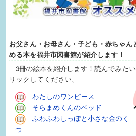
健診・予防接種
仲間づくり・遊び場
子どもを預けたい
お父さん・お母さん・子ども・赤ちゃん
入園・入学
める本を福井市図書館が紹介します！
相談したい
3冊の絵本を紹介します！読んでみたい
さまざまな支援
リックしてください。
子育てカレンダー
わたしのワンピース
そらまめくんのベッド
妊娠
ふわふわしっぽと小さな金のく
出産〜3か月
つ
3か月〜6か月