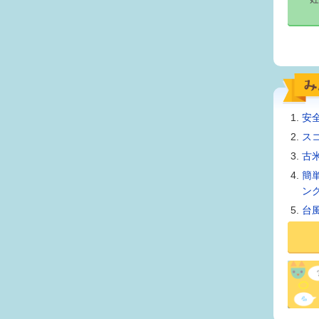
安
ス
古
簡
ン
台