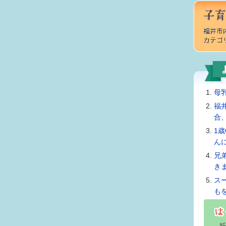
母
福
合
1
ん
兄
き
ス
も