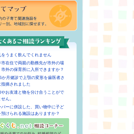
乳をうまく飲んでくれません
井市在住で両親の勤務先が市外の場
、市外の保育所に入所できますか？
歳6か月健診で上顎の変形を歯医者さ
に指摘されました
弟やお友達と物を分け合うことがで
ません。
ーパーに併設した、買い物中に子ど
を預けられる施設はありますか？