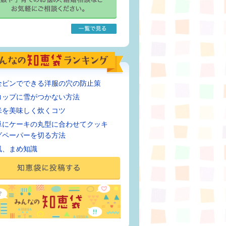
全ピンでできる洋服の穴の防止策
コップに雪がつかない方法
米を美味しく炊くコツ
単にケーキの丸型に合わせてクッキ
グペーパーを切る方法
風、まめ知識