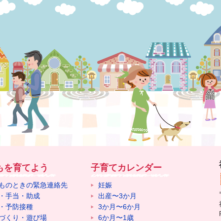
もを育てよう
子育てカレンダー
ものときの緊急連絡先
妊娠
・手当・助成
出産〜3か月
・予防接種
3か月〜6か月
づくり・遊び場
6か月〜1歳